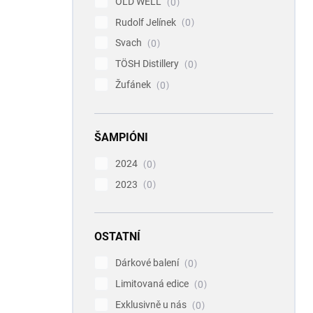
OLD WELL
0
Rudolf Jelínek
0
Svach
0
TÖSH Distillery
0
Žufánek
0
ŠAMPIÓNI
2024
0
2023
0
OSTATNÍ
Dárkové balení
0
Limitovaná edice
0
Exklusivně u nás
0