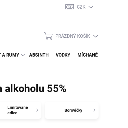
CZK
tní program
Jak nakupovat
Doprava
Jak balíme zásilky
PRÁZDNÝ KOŠÍK
NÁKUPNÍ
KOŠÍK
 A RUMY
ABSINTH
VODKY
MÍCHANÉ DRINKY
O
m alkoholu 55%
Limitované
Borovičky
edice