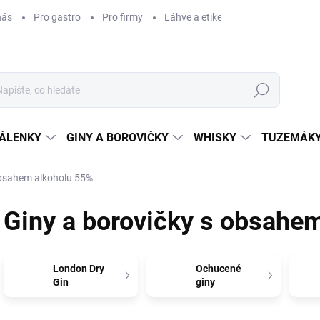
nás
Pro gastro
Pro firmy
Láhve a etikety na míru
Věrnos
Hledat
ÁLENKY
GINY A BOROVIČKY
WHISKY
TUZEMÁKY
obsahem alkoholu 55%
Giny a borovičky s obsahe
London Dry
Ochucené
Gin
giny