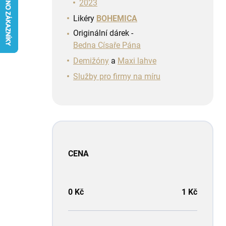
n
2023
í
Likéry
BOHEMICA
p
Originální dárek -
a
Bedna Císaře Pána
n
e
Demižóny
a
Maxi lahve
l
Služby pro firmy na míru
CENA
0
Kč
1
Kč