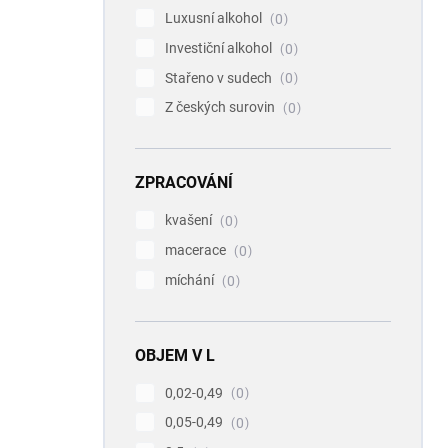
Luxusní alkohol
0
Investiční alkohol
0
Stařeno v sudech
0
Z českých surovin
0
ZPRACOVÁNÍ
kvašení
0
macerace
0
míchání
0
OBJEM V L
0,02-0,49
0
0,05-0,49
0