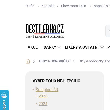
Přejít
O nás
Kontakt
Showroom Kolín
Napsali o 
na
obsah
AKCE
DÁRKY
LIKÉRY A OSTATNÍ
P
Domů
GINY a BOROVIČKY
Giny a borovičky s 
P
o
VÝBĚR TOHO NEJLEPŠÍHO
s
t
Šampioni ČR
r
2025
a
2024
n