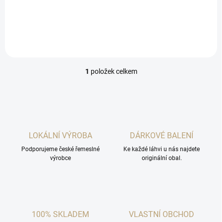
likéry z GALLI DISTILLERY,
jsme připravili degustační
balíček 5 krásných lahví a
ještě lepších chuťí.
1
položek celkem
O
v
l
á
d
a
c
LOKÁLNÍ VÝROBA
DÁRKOVÉ BALENÍ
í
Podporujeme české řemeslné
p
Ke každé láhvi u nás najdete
výrobce
originální obal.
r
v
k
y
v
ý
100% SKLADEM
VLASTNÍ OBCHOD
p