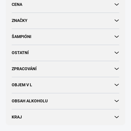
r
CENA
o
d
u
ZNAČKY
k
t
ŠAMPIÓNI
ů
OSTATNÍ
ZPRACOVÁNÍ
OBJEM V L
OBSAH ALKOHOLU
KRAJ