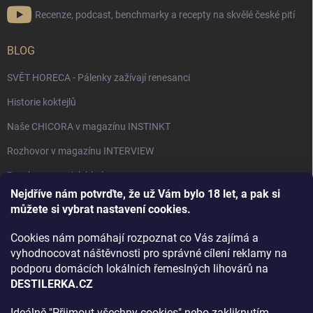
Recenze, podcast, benchmarky a recepty na skvělé české pití
BLOG
SVĚT HORECA - Pálenky zažívají renesanci
Historie koktejlů
Naše CHICORA v magazínu INSTINKT
Rozhovor v magazínu INTERVIEW
Bourbon, americká krása.
Nejdříve nám potvrďte, že už Vám bylo 18 let, a pak si
Napsali v TÝDNU o naší práci
můžete si vybrat nastavení cookies.
Když ovoce dostane druhý život
Cookies nám pomáhají rozpoznat co Vás zajímá a
Rozhovor s DESTILERKA.CZ v magazínu DRINKING-CAT
vyhodnocovat náštěvnosti pro správné cílení reklamy na
podporu domácích lokálních řemeslných lihovárů na
Jak vybrat dárek na Vánoce
DESTILERKA.CZ
Rozhovor Destilerka.cz v magazínu Macchiato
Ideálně "Přijmout všechny cookies" nebo zakliknutím