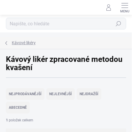
Přejít
na
obsah
Hledat
Kávové likéry
Kávový likér zpracované metodou
kvašení
Ř
a
NEJPRODÁVANĚJŠÍ
NEJLEVNĚJŠÍ
NEJDRAŽŠÍ
z
e
ABECEDNĚ
n
í
1
položek celkem
p