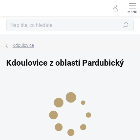
Přejít
na
obsah
Hledat
Kdoulovice
Kdoulovice z oblasti Pardubický