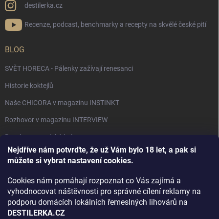
destilerka.cz
Recenze, podcast, benchmarky a recepty na skvělé české pití
BLOG
SVĚT HORECA - Pálenky zažívají renesanci
Historie koktejlů
Naše CHICORA v magazínu INSTINKT
Rozhovor v magazínu INTERVIEW
Bourbon, americká krása.
Nejdříve nám potvrďte, že už Vám bylo 18 let, a pak si
Napsali v TÝDNU o naší práci
můžete si vybrat nastavení cookies.
Když ovoce dostane druhý život
Cookies nám pomáhají rozpoznat co Vás zajímá a
Rozhovor s DESTILERKA.CZ v magazínu DRINKING-CAT
vyhodnocovat náštěvnosti pro správné cílení reklamy na
podporu domácích lokálních řemeslných lihovárů na
Jak vybrat dárek na Vánoce
DESTILERKA.CZ