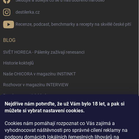
Sledujte a sdílejte co se u nás dobrého narodilo
destilerka.cz
Recenze, podcast, benchmarky a recepty na skvělé české pití
BLOG
SVĚT HORECA - Pálenky zažívají renesanci
Historie koktejlů
Naše CHICORA v magazínu INSTINKT
Rozhovor v magazínu INTERVIEW
Bourbon, americká krása.
Nejdříve nám potvrďte, že už Vám bylo 18 let, a pak si
Napsali v TÝDNU o naší práci
můžete si vybrat nastavení cookies.
Když ovoce dostane druhý život
Cookies nám pomáhají rozpoznat co Vás zajímá a
Rozhovor s DESTILERKA.CZ v magazínu DRINKING-CAT
vyhodnocovat náštěvnosti pro správné cílení reklamy na
podporu domácích lokálních řemeslných lihovárů na