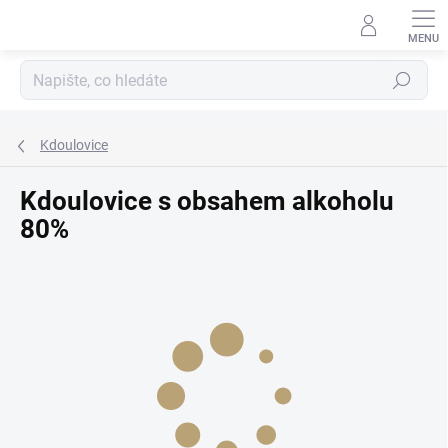
Přejít
na
obsah
Hledat
Kdoulovice
Kdoulovice s obsahem alkoholu
80%