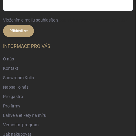
Vložením e-mailu souhlasíte s
podmínkami ochrany osobních údajů
Přihlásit se
INFORMACE PRO VÁS
O nás
Kontakt
Showroom Kolín
Napsali o nás
Pro gastro
Pro firmy
Láhve a etikety na míru
Věrnostní program
Jak nakupovat