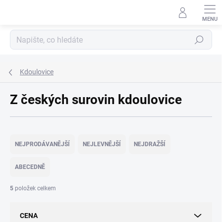
Přejít
na
obsah
Hledat
Kdoulovice
Z českých surovin kdoulovice
Ř
a
NEJPRODÁVANĚJŠÍ
NEJLEVNĚJŠÍ
NEJDRAŽŠÍ
z
e
ABECEDNĚ
n
í
5
položek celkem
p
r
CENA
o