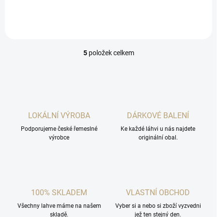
5
položek celkem
O
v
l
á
d
a
c
LOKÁLNÍ VÝROBA
DÁRKOVÉ BALENÍ
í
Podporujeme české řemeslné
p
Ke každé láhvi u nás najdete
výrobce
originální obal.
r
v
k
y
v
ý
100% SKLADEM
VLASTNÍ OBCHOD
p
i
Všechny lahve máme na našem
Vyber si a nebo si zboží vyzvedni
s
skladě.
jež ten stejný den.