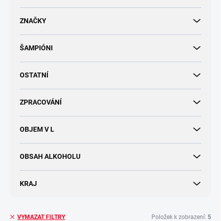
d
u
ZNAČKY
k
t
ŠAMPIÓNI
ů
OSTATNÍ
ZPRACOVÁNÍ
OBJEM V L
OBSAH ALKOHOLU
KRAJ
Položek k zobrazení:
5
VYMAZAT FILTRY