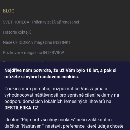
BLOG
SVĚT HORECA - Pálenky zažívají renesanci
Historie koktejlů
Naše CHICORA v magazínu INSTINKT
Rozhovor v magazínu INTERVIEW
Bourbon, americká krása.
Nejdříve nám potvrďte, že už Vám bylo 18 let, a pak si
Napsali v TÝDNU o naší práci
můžete si vybrat nastavení cookies.
Když ovoce dostane druhý život
Cookies nám pomáhají rozpoznat co Vás zajímá a
Rozhovor s DESTILERKA.CZ v magazínu DRINKING-CAT
vyhodnocovat náštěvnosti pro správné cílení reklamy na
podporu domácích lokálních řemeslných lihovárů na
Jak vybrat dárek na Vánoce
DESTILERKA.CZ
Rozhovor Destilerka.cz v magazínu Macchiato
Ideálně "Přijmout všechny cookies" nebo zakliknutím
tlačítka "Nastavení" nastavit preference, které údaje chcete
Archiv