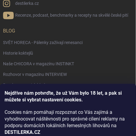
destilerka.cz
Recenze, podcast, benchmarky a recepty na skvělé české pití
BLOG
SVĚT HORECA - Pálenky zažívají renesanci
Historie koktejlů
Naše CHICORA v magazínu INSTINKT
Rozhovor v magazínu INTERVIEW
Bourbon, americká krása.
Nejdříve nám potvrďte, že už Vám bylo 18 let, a pak si
Napsali v TÝDNU o naší práci
můžete si vybrat nastavení cookies.
Když ovoce dostane druhý život
Cookies nám pomáhají rozpoznat co Vás zajímá a
Rozhovor s DESTILERKA.CZ v magazínu DRINKING-CAT
vyhodnocovat náštěvnosti pro správné cílení reklamy na
podporu domácích lokálních řemeslných lihovárů na
Jak vybrat dárek na Vánoce
DESTILERKA.CZ