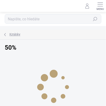
Přejít
na
obsah
Hledat
Kmínky
50%