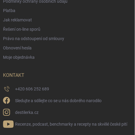
Podmínky ochrany osobních údajů
Platba
Jak reklamovat
Řešení on-line sporů
Právo na odstoupení od smlouvy
Obnovení hesla
Moje objednávka
KONTAKT
+420 606 252 689
Sledujte a sdílejte co se u nás dobrého narodilo
destilerka.cz
Recenze, podcast, benchmarky a recepty na skvělé české pití