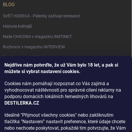
BLOG
SVĚT HORECA - Pálenky zažívají renesanci
Historie koktejlů
Naše CHICORA v magazínu INSTINKT
Rozhovor v magazínu INTERVIEW
Bourbon, americká krása.
Nejdříve nám potvrďte, že už Vám bylo 18 let, a pak si
Napsali v TÝDNU o naší práci
můžete si vybrat nastavení cookies.
Když ovoce dostane druhý život
Cookies nám pomáhají rozpoznat co Vás zajímá a
Rozhovor s DESTILERKA.CZ v magazínu DRINKING-CAT
vyhodnocovat náštěvnosti pro správné cílení reklamy na
podporu domácích lokálních řemeslných lihovárů na
Jak vybrat dárek na Vánoce
DESTILERKA.CZ
Rozhovor Destilerka.cz v magazínu Macchiato
Ideálně "Přijmout všechny cookies" nebo zakliknutím
tlačítka "Nastavení" nastavit preference, které údaje chcete
Archiv
nebo nechcete poskytovat, pokaždé tím potvrzujte, že Vám