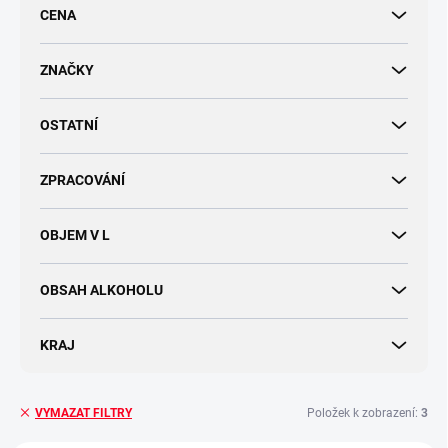
r
CENA
o
d
u
ZNAČKY
k
t
OSTATNÍ
ů
ZPRACOVÁNÍ
OBJEM V L
OBSAH ALKOHOLU
KRAJ
Položek k zobrazení:
3
VYMAZAT FILTRY