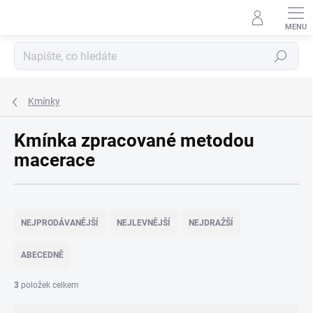
Přejít
na
obsah
Hledat
Kmínky
Kmínka zpracované metodou
macerace
Ř
a
NEJPRODÁVANĚJŠÍ
NEJLEVNĚJŠÍ
NEJDRAŽŠÍ
z
e
ABECEDNĚ
n
í
3
položek celkem
p