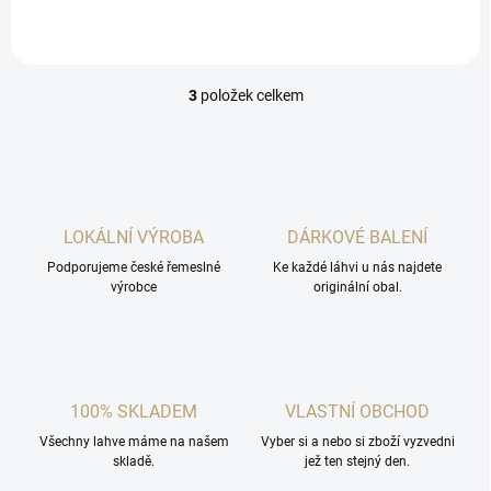
vodou. Tedy žádný cukr,
žádná filtrace.
3
položek celkem
O
v
l
á
d
a
c
LOKÁLNÍ VÝROBA
DÁRKOVÉ BALENÍ
í
Podporujeme české řemeslné
p
Ke každé láhvi u nás najdete
výrobce
originální obal.
r
v
k
y
v
ý
100% SKLADEM
VLASTNÍ OBCHOD
p
i
Všechny lahve máme na našem
Vyber si a nebo si zboží vyzvedni
s
skladě.
jež ten stejný den.
u