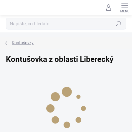
Přejít
na
obsah
Hledat
Kontušovky
Kontušovka z oblasti Liberecký