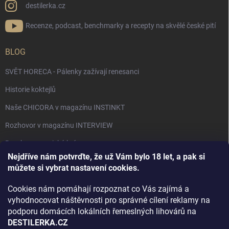
destilerka.cz
Recenze, podcast, benchmarky a recepty na skvělé české pití
BLOG
SVĚT HORECA - Pálenky zažívají renesanci
Historie koktejlů
Naše CHICORA v magazínu INSTINKT
Rozhovor v magazínu INTERVIEW
Bourbon, americká krása.
Nejdříve nám potvrďte, že už Vám bylo 18 let, a pak si
Napsali v TÝDNU o naší práci
můžete si vybrat nastavení cookies.
Když ovoce dostane druhý život
Cookies nám pomáhají rozpoznat co Vás zajímá a
Rozhovor s DESTILERKA.CZ v magazínu DRINKING-CAT
vyhodnocovat náštěvnosti pro správné cílení reklamy na
podporu domácích lokálních řemeslných lihovárů na
Jak vybrat dárek na Vánoce
DESTILERKA.CZ