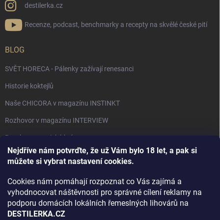
destilerka.cz
Recenze, podcast, benchmarky a recepty na skvělé české pití
BLOG
SVĚT HORECA - Pálenky zažívají renesanci
Historie koktejlů
Naše CHICORA v magazínu INSTINKT
Rozhovor v magazínu INTERVIEW
Bourbon, americká krása.
Nejdříve nám potvrďte, že už Vám bylo 18 let, a pak si
Napsali v TÝDNU o naší práci
můžete si vybrat nastavení cookies.
Když ovoce dostane druhý život
Cookies nám pomáhají rozpoznat co Vás zajímá a
Rozhovor s DESTILERKA.CZ v magazínu DRINKING-CAT
vyhodnocovat náštěvnosti pro správné cílení reklamy na
podporu domácích lokálních řemeslných lihovárů na
Jak vybrat dárek na Vánoce
DESTILERKA.CZ