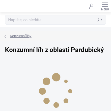
Přejít
na
obsah
Hledat
Konzumní lihy
Konzumní líh z oblasti Pardubický