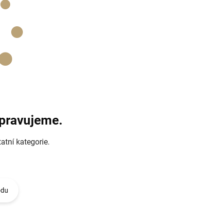
ipravujeme.
atní kategorie.
odu