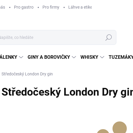
nás
Pro gastro
Pro firmy
Láhve a etikety na míru
Věrnos
Hledat
ÁLENKY
GINY A BOROVIČKY
WHISKY
TUZEMÁKY
Středočeský London Dry gin
Středočeský London Dry gi