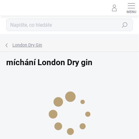
Přejít
na
obsah
Hledat
London Dry Gin
míchání London Dry gin