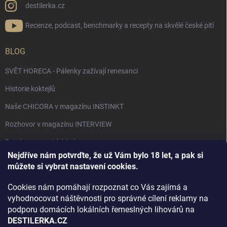
destilerka.cz
Recenze, podcast, benchmarky a recepty na skvělé české pití
BLOG
SVĚT HORECA - Pálenky zažívají renesanci
Historie koktejlů
Naše CHICORA v magazínu INSTINKT
Rozhovor v magazínu INTERVIEW
Bourbon, americká krása.
Nejdříve nám potvrďte, že už Vám bylo 18 let, a pak si
Napsali v TÝDNU o naší práci
můžete si vybrat nastavení cookies.
Když ovoce dostane druhý život
Cookies nám pomáhají rozpoznat co Vás zajímá a
Rozhovor s DESTILERKA.CZ v magazínu DRINKING-CAT
vyhodnocovat náštěvnosti pro správné cílení reklamy na
podporu domácích lokálních řemeslných lihovárů na
Jak vybrat dárek na Vánoce
DESTILERKA.CZ