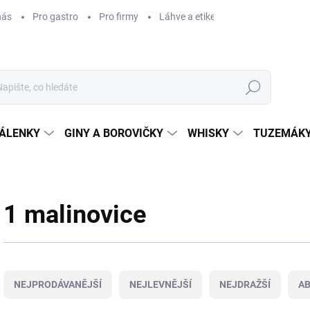
nás
Pro gastro
Pro firmy
Láhve a etikety na míru
Věrnos
Hledat
ÁLENKY
GINY A BOROVIČKY
WHISKY
TUZEMÁKY
1 malinovice
Ř
a
NEJPRODÁVANĚJŠÍ
NEJLEVNĚJŠÍ
NEJDRAŽŠÍ
A
z
e