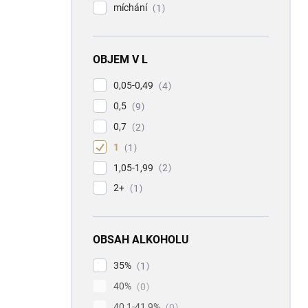
míchání
1
OBJEM V L
0,05-0,49
4
0,5
9
0,7
2
1
1
1,05-1,99
2
2+
1
OBSAH ALKOHOLU
35%
1
40%
0
40,1-41,9%
0