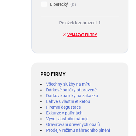
Liberecký
0
Položek k zobrazení:
1
VYMAZAT FILTRY
PRO FIRMY
Všechny služby na míru
Dárkové balíčky připravené
Dárkové balíčky na zakázku
Láhve s vlastní etiketou
Firemní degustace
Exkurze v palírnách
Vývoj vlastního nápoje
Gravírování dřevěných obalů
Prodej v režimu náhradního plnění