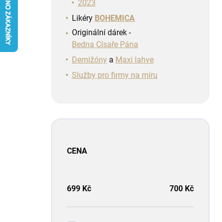
n
2023
í
Likéry
BOHEMICA
p
Originální dárek -
a
Bedna Císaře Pána
n
e
Demižóny
a
Maxi lahve
l
Služby pro firmy na míru
CENA
699
Kč
700
Kč