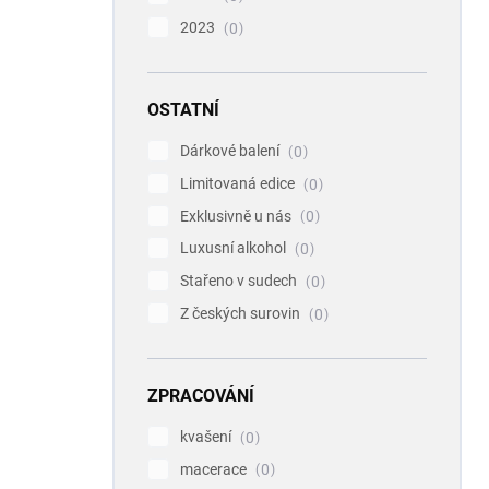
2023
0
OSTATNÍ
Dárkové balení
0
Limitovaná edice
0
Exklusivně u nás
0
Luxusní alkohol
0
Stařeno v sudech
0
Z českých surovin
0
ZPRACOVÁNÍ
kvašení
0
macerace
0