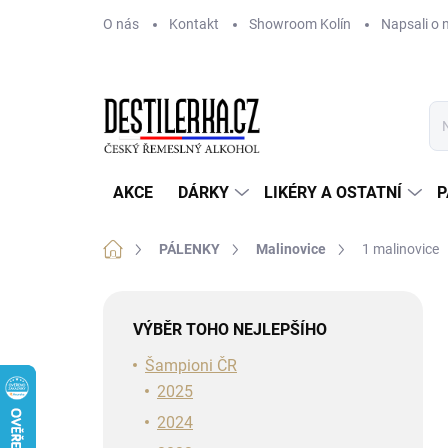
Přejít
O nás
Kontakt
Showroom Kolín
Napsali o 
na
obsah
AKCE
DÁRKY
LIKÉRY A OSTATNÍ
P
Domů
PÁLENKY
Malinovice
1 malinovice
P
o
VÝBĚR TOHO NEJLEPŠÍHO
s
t
Šampioni ČR
r
2025
a
2024
n