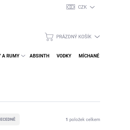
CZK
tní program
Jak nakupovat
Doprava
Jak balíme zásilky
PRÁZDNÝ KOŠÍK
NÁKUPNÍ
KOŠÍK
 A RUMY
ABSINTH
VODKY
MÍCHANÉ DRINKY
O
1
položek celkem
BECEDNĚ