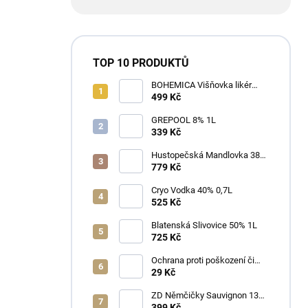
TOP 10 PRODUKTŮ
BOHEMICA Višňovka likér
25% 0,7L
499 Kč
GREPOOL 8% 1L
339 Kč
Hustopečská Mandlovka 38%
1L
779 Kč
Cryo Vodka 40% 0,7L
525 Kč
Blatenská Slivovice 50% 1L
725 Kč
Ochrana proti poškození či
ztrátě
29 Kč
ZD Němčičky Sauvignon 13%
2025 Bag in Box 3L - suché
399 Kč