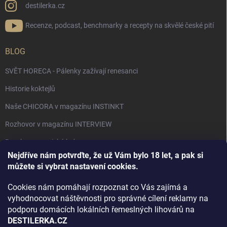
destilerka.cz
Recenze, podcast, benchmarky a recepty na skvělé české pití
BLOG
SVĚT HORECA - Pálenky zažívají renesanci
Historie koktejlů
Naše CHICORA v magazínu INSTINKT
Rozhovor v magazínu INTERVIEW
Bourbon, americká krása.
Nejdříve nám potvrďte, že už Vám bylo 18 let, a pak si
Napsali v TÝDNU o naší práci
můžete si vybrat nastavení cookies.
Když ovoce dostane druhý život
Cookies nám pomáhají rozpoznat co Vás zajímá a
Rozhovor s DESTILERKA.CZ v magazínu DRINKING-CAT
vyhodnocovat náštěvnosti pro správné cílení reklamy na
podporu domácích lokálních řemeslných lihovárů na
Jak vybrat dárek na Vánoce
DESTILERKA.CZ