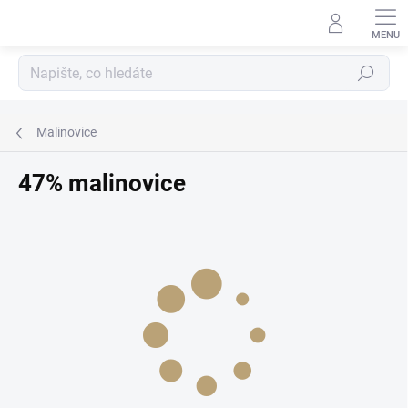
Přejít
na
obsah
Hledat
Malinovice
47% malinovice