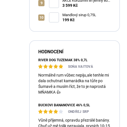
AKCE Konzumní líh jemný 80%
min 6x1L
3 599 Kč
Mandlový sirup 0,75L
199 Kč
HODNOCENÍ
RIVER DOG TUZEMÁK 38% 0,7L
SOŇA VAITOVÁ
Normálně rum vůbec nepiju,ale tenhle mi
dala ochutnat kamarádka na tůře po
Šumavě a musím říct, že to je naprostá
MŇAMKA 👍
BUČKOVI BANÁNOVICE 46% 0,5L
ONDŘEJ SRP
Vůně příjemná, opravdu přezrálé banány.
Chuť už mě tolik nezaujala, prvních 10-15