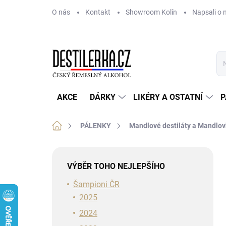
Přejít
O nás
Kontakt
Showroom Kolín
Napsali o 
na
obsah
AKCE
DÁRKY
LIKÉRY A OSTATNÍ
P
Domů
PÁLENKY
Mandlové destiláty a Mandlo
P
o
VÝBĚR TOHO NEJLEPŠÍHO
s
t
Šampioni ČR
r
2025
a
2024
n