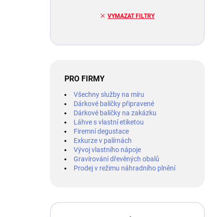
VYMAZAT FILTRY
PRO FIRMY
Všechny služby na míru
Dárkové balíčky připravené
Dárkové balíčky na zakázku
Láhve s vlastní etiketou
Firemní degustace
Exkurze v palírnách
Vývoj vlastního nápoje
Gravírování dřevěných obalů
Prodej v režimu náhradního plnění