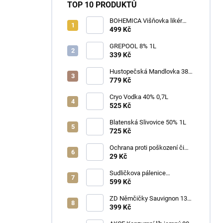
TOP 10 PRODUKTŮ
BOHEMICA Višňovka likér
25% 0,7L
499 Kč
GREPOOL 8% 1L
339 Kč
Hustopečská Mandlovka 38%
1L
779 Kč
Cryo Vodka 40% 0,7L
525 Kč
Blatenská Slivovice 50% 1L
725 Kč
Ochrana proti poškození či
ztrátě
29 Kč
Sudličkova pálenice
Ořechovka 30% 0,7L
599 Kč
ZD Němčičky Sauvignon 13%
2025 Bag in Box 3L - suché
399 Kč