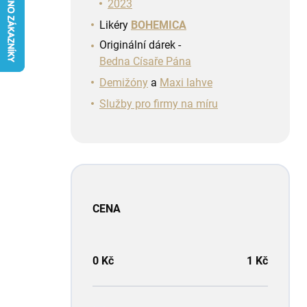
n
2023
í
Likéry
BOHEMICA
p
Originální dárek -
a
Bedna Císaře Pána
n
e
Demižóny
a
Maxi lahve
l
Služby pro firmy na míru
CENA
0
Kč
1
Kč