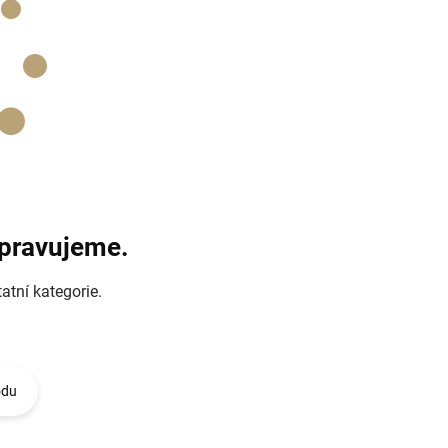
ipravujeme.
atní kategorie.
odu