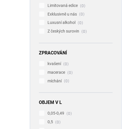
Limitovaná edice
0
Exklusivně u nás
0
Luxusní alkohol
0
Z českých surovin
0
ZPRACOVÁNÍ
kvašení
0
macerace
0
míchání
0
OBJEM V L
0,05-0,49
0
0,5
0