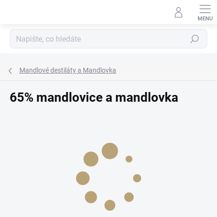
Přejít
na
obsah
Hledat
Mandlové destiláty a Mandlovka
65% mandlovice a mandlovka