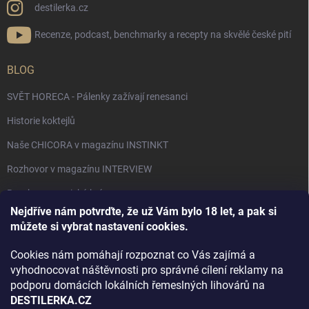
destilerka.cz
Recenze, podcast, benchmarky a recepty na skvělé české pití
BLOG
SVĚT HORECA - Pálenky zažívají renesanci
Historie koktejlů
Naše CHICORA v magazínu INSTINKT
Rozhovor v magazínu INTERVIEW
Bourbon, americká krása.
Nejdříve nám potvrďte, že už Vám bylo 18 let, a pak si
Napsali v TÝDNU o naší práci
můžete si vybrat nastavení cookies.
Když ovoce dostane druhý život
Cookies nám pomáhají rozpoznat co Vás zajímá a
Rozhovor s DESTILERKA.CZ v magazínu DRINKING-CAT
vyhodnocovat náštěvnosti pro správné cílení reklamy na
podporu domácích lokálních řemeslných lihovárů na
Jak vybrat dárek na Vánoce
DESTILERKA.CZ