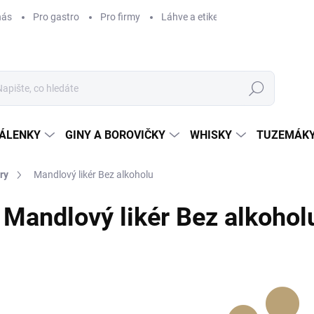
nás
Pro gastro
Pro firmy
Láhve a etikety na míru
Věrnos
Hledat
ÁLENKY
GINY A BOROVIČKY
WHISKY
TUZEMÁKY
ry
Mandlový likér Bez alkoholu
Mandlový likér Bez alkohol