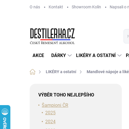
Přejít
O nás
Kontakt
Showroom Kolín
Napsali o 
na
obsah
AKCE
DÁRKY
LIKÉRY A OSTATNÍ
P
Domů
LIKÉRY a ostatní
Mandlové nápoje a liké
P
o
VÝBĚR TOHO NEJLEPŠÍHO
s
t
Šampioni ČR
r
2025
a
2024
n