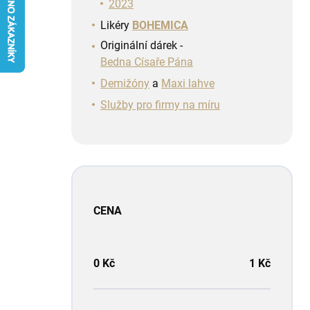
n
2023
í
Likéry
BOHEMICA
p
Originální dárek -
a
Bedna Císaře Pána
n
e
Demižóny
a
Maxi lahve
l
Služby pro firmy na míru
CENA
0
Kč
1
Kč