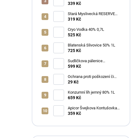
339 Kč
Stará Myslivecká RESERVE
40% 0,7L
319 Kč
Cryo Vodka 40% 0,7L
525 Kč
Blatenská Slivovice 50% 1L
725 Kč
Sudličkova pálenice
Ořechovka 30% 0,7L
599 Kč
Ochrana proti poškození či
ztrátě
29 Kč
Konzumní líh jemný 80% 1L
659 Kč
Apicor Švejkova Kontušovka
40% 0,5L
359 Kč