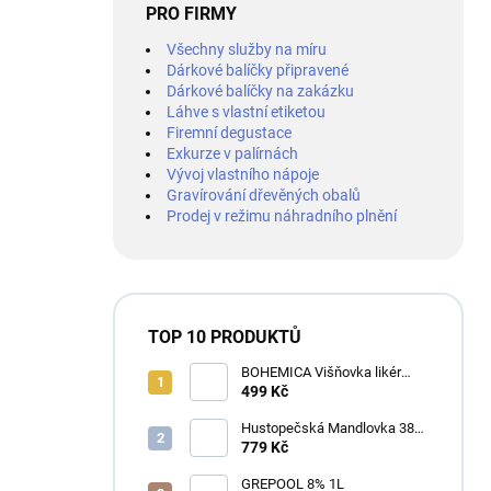
PRO FIRMY
Všechny služby na míru
Dárkové balíčky připravené
Dárkové balíčky na zakázku
Láhve s vlastní etiketou
Firemní degustace
Exkurze v palírnách
Vývoj vlastního nápoje
Gravírování dřevěných obalů
Prodej v režimu náhradního plnění
TOP 10 PRODUKTŮ
BOHEMICA Višňovka likér
25% 0,7L
499 Kč
Hustopečská Mandlovka 38%
1L
779 Kč
GREPOOL 8% 1L