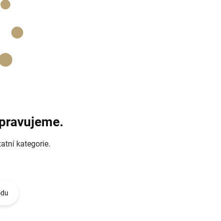
ipravujeme.
atní kategorie.
odu