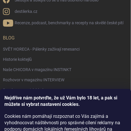
Sledujte a sdílejte co se u nás dobrého narodilo
destilerka.cz
Recenze, podcast, benchmarky a recepty na skvělé české pití
BLOG
SVĚT HORECA - Pálenky zažívají renesanci
Historie koktejlů
Naše CHICORA v magazínu INSTINKT
Rozhovor v magazínu INTERVIEW
Bourbon, americká krása.
Nejdříve nám potvrďte, že už Vám bylo 18 let, a pak si
Napsali v TÝDNU o naší práci
můžete si vybrat nastavení cookies.
Když ovoce dostane druhý život
Cookies nám pomáhají rozpoznat co Vás zajímá a
Rozhovor s DESTILERKA.CZ v magazínu DRINKING-CAT
vyhodnocovat náštěvnosti pro správné cílení reklamy na
podporu domácích lokálních řemeslných lihovárů na