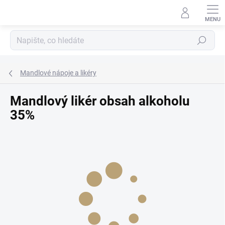
Přejít
na
obsah
Hledat
Mandlové nápoje a likéry
Mandlový likér obsah alkoholu
35%