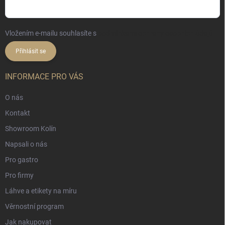
Vložením e-mailu souhlasíte s
podmínkami ochrany osobních údajů
Přihlásit se
INFORMACE PRO VÁS
O nás
Kontakt
Showroom Kolín
Napsali o nás
Pro gastro
Pro firmy
Láhve a etikety na míru
Věrnostní program
Jak nakupovat