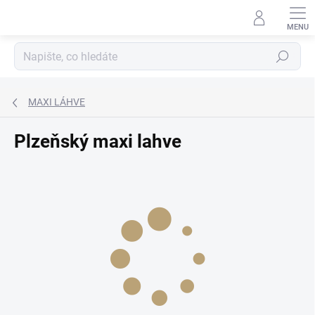
Přejít
na
obsah
Hledat
MAXI LÁHVE
Plzeňský maxi lahve