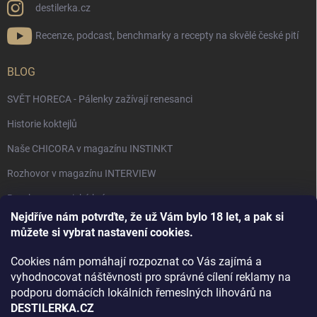
destilerka.cz
Recenze, podcast, benchmarky a recepty na skvělé české pití
BLOG
SVĚT HORECA - Pálenky zažívají renesanci
Historie koktejlů
Naše CHICORA v magazínu INSTINKT
Rozhovor v magazínu INTERVIEW
Bourbon, americká krása.
Nejdříve nám potvrďte, že už Vám bylo 18 let, a pak si
Napsali v TÝDNU o naší práci
můžete si vybrat nastavení cookies.
Když ovoce dostane druhý život
Cookies nám pomáhají rozpoznat co Vás zajímá a
Rozhovor s DESTILERKA.CZ v magazínu DRINKING-CAT
vyhodnocovat náštěvnosti pro správné cílení reklamy na
podporu domácích lokálních řemeslných lihovárů na
Jak vybrat dárek na Vánoce
DESTILERKA.CZ