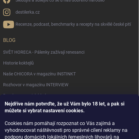
Sledujte a sdílejte co se u nás dobrého narodilo
destilerka.cz
Recenze, podcast, benchmarky a recepty na skvělé české pití
BLOG
SVĚT HORECA - Pálenky zažívají renesanci
Historie koktejlů
Naše CHICORA v magazínu INSTINKT
Rozhovor v magazínu INTERVIEW
Bourbon, americká krása.
Nejdříve nám potvrďte, že už Vám bylo 18 let, a pak si
Napsali v TÝDNU o naší práci
můžete si vybrat nastavení cookies.
Když ovoce dostane druhý život
Cookies nám pomáhají rozpoznat co Vás zajímá a
Rozhovor s DESTILERKA.CZ v magazínu DRINKING-CAT
vyhodnocovat náštěvnosti pro správné cílení reklamy na
podporu domácích lokálních řemeslných lihovárů na