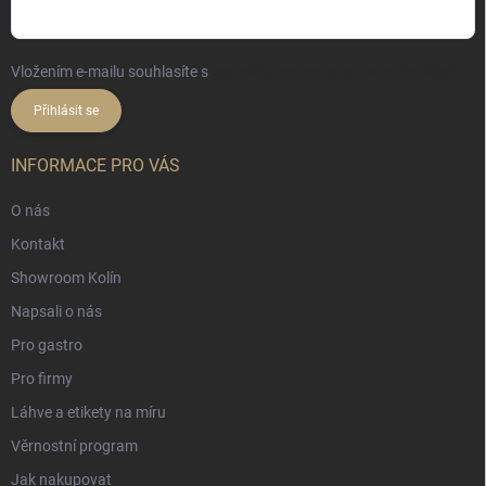
Vložením e-mailu souhlasíte s
podmínkami ochrany osobních údajů
Přihlásit se
INFORMACE PRO VÁS
O nás
Kontakt
Showroom Kolín
Napsali o nás
Pro gastro
Pro firmy
Láhve a etikety na míru
Věrnostní program
Jak nakupovat