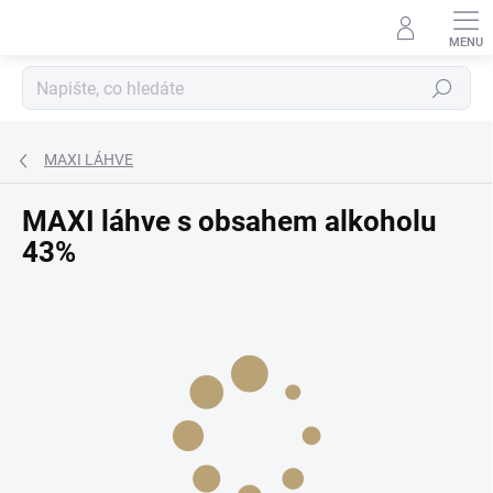
Přejít
na
obsah
Hledat
MAXI LÁHVE
MAXI láhve s obsahem alkoholu
43%