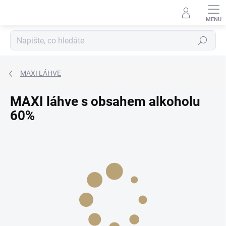
Přejít
na
obsah
Hledat
MAXI LÁHVE
MAXI láhve s obsahem alkoholu
60%