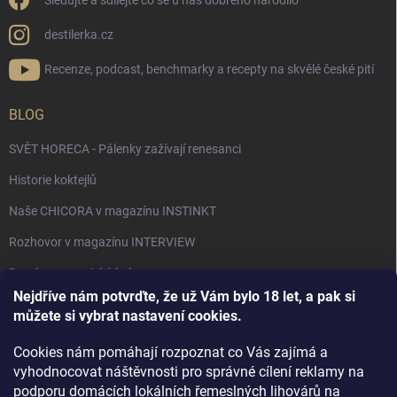
Sledujte a sdílejte co se u nás dobrého narodilo
destilerka.cz
Recenze, podcast, benchmarky a recepty na skvělé české pití
BLOG
SVĚT HORECA - Pálenky zažívají renesanci
Historie koktejlů
Naše CHICORA v magazínu INSTINKT
Rozhovor v magazínu INTERVIEW
Bourbon, americká krása.
Nejdříve nám potvrďte, že už Vám bylo 18 let, a pak si
Napsali v TÝDNU o naší práci
můžete si vybrat nastavení cookies.
Když ovoce dostane druhý život
Cookies nám pomáhají rozpoznat co Vás zajímá a
Rozhovor s DESTILERKA.CZ v magazínu DRINKING-CAT
vyhodnocovat náštěvnosti pro správné cílení reklamy na
podporu domácích lokálních řemeslných lihovárů na