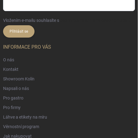
Vložením e-mailu souhlasíte s
podmínkami ochrany osobních údajů
Přihlásit se
INFORMACE PRO VÁS
O nás
Kontakt
Showroom Kolín
Napsali o nás
Pro gastro
Pro firmy
Láhve a etikety na míru
Věrnostní program
Jak nakupovat