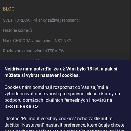
BLOG
SVĚT HORECA - Pálenky zažívají renesanci
Historie koktejlů
Naše CHICORA v magazínu INSTINKT
Rozhovor v magazínu INTERVIEW
Bourbon, americká krása.
Nejdříve nám potvrďte, že už Vám bylo 18 let, a pak si
Napsali v TÝDNU o naší práci
můžete si vybrat nastavení cookies.
Když ovoce dostane druhý život
Cookies nám pomáhají rozpoznat co Vás zajímá a
Rozhovor s DESTILERKA.CZ v magazínu DRINKING-CAT
vyhodnocovat náštěvnosti pro správné cílení reklamy na
podporu domácích lokálních řemeslných lihovárů na
Jak vybrat dárek na Vánoce
DESTILERKA.CZ
Rozhovor Destilerka.cz v magazínu Macchiato
Ideálně "Přijmout všechny cookies" nebo zakliknutím
tlačítka "Nastavení" nastavit preference, které údaje chcete
Archiv