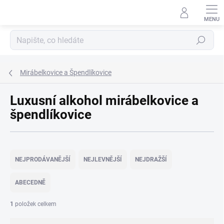
Přejít
na
obsah
Hledat
Mirábelkovice a Špendlíkovice
Luxusní alkohol mirábelkovice a
špendlíkovice
Ř
a
NEJPRODÁVANĚJŠÍ
NEJLEVNĚJŠÍ
NEJDRAŽŠÍ
z
e
ABECEDNĚ
n
í
1
položek celkem
p