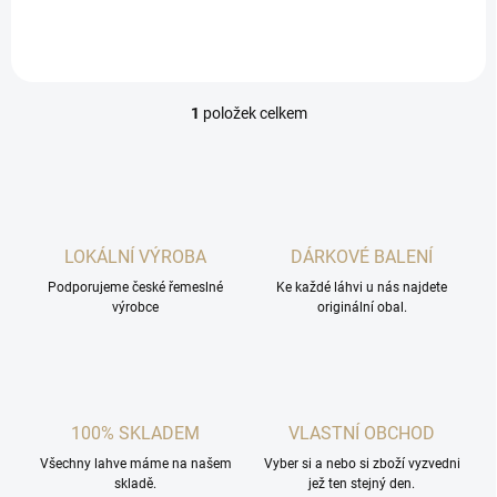
nádherný hřejivý, dlouhý
závěr.
1
položek celkem
O
v
l
á
d
a
c
LOKÁLNÍ VÝROBA
DÁRKOVÉ BALENÍ
í
Podporujeme české řemeslné
p
Ke každé láhvi u nás najdete
výrobce
originální obal.
r
v
k
y
v
ý
100% SKLADEM
VLASTNÍ OBCHOD
p
i
Všechny lahve máme na našem
Vyber si a nebo si zboží vyzvedni
s
skladě.
jež ten stejný den.