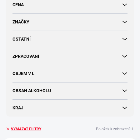
r
CENA
o
d
u
ZNAČKY
k
t
OSTATNÍ
ů
ZPRACOVÁNÍ
OBJEM V L
OBSAH ALKOHOLU
KRAJ
Položek k zobrazení:
1
VYMAZAT FILTRY