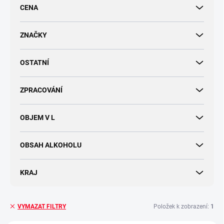
r
CENA
o
d
u
ZNAČKY
k
t
OSTATNÍ
ů
ZPRACOVÁNÍ
OBJEM V L
OBSAH ALKOHOLU
KRAJ
Položek k zobrazení:
1
VYMAZAT FILTRY