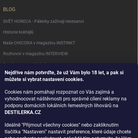
BLOG
SVĚT HORECA - Pálenky zažívají renesanci
Historie koktejlů
Naše CHICORA v magazínu INSTINKT
Rozhovor v magazínu INTERVIEW
Bourbon, americká krása.
Nejdříve nám potvrďte, že už Vám bylo 18 let, a pak si
Napsali v TÝDNU o naší práci
můžete si vybrat nastavení cookies.
Když ovoce dostane druhý život
Cookies nám pomáhají rozpoznat co Vás zajímá a
Rozhovor s DESTILERKA.CZ v magazínu DRINKING-CAT
vyhodnocovat náštěvnosti pro správné cílení reklamy na
podporu domácích lokálních řemeslných lihovárů na
Jak vybrat dárek na Vánoce
DESTILERKA.CZ
Rozhovor Destilerka.cz v magazínu Macchiato
Ideálně "Přijmout všechny cookies" nebo zakliknutím
tlačítka "Nastavení" nastavit preference, které údaje chcete
Archiv