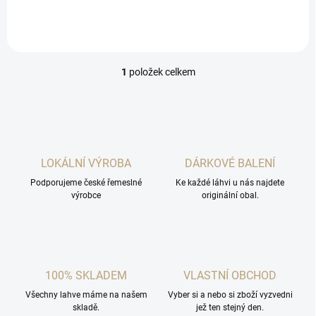
ji musí vyzkoušet každý
milovník slivovic.
1
položek celkem
O
v
l
á
d
a
c
LOKÁLNÍ VÝROBA
DÁRKOVÉ BALENÍ
í
Podporujeme české řemeslné
p
Ke každé láhvi u nás najdete
výrobce
originální obal.
r
v
k
y
v
ý
100% SKLADEM
VLASTNÍ OBCHOD
p
i
Všechny lahve máme na našem
Vyber si a nebo si zboží vyzvedni
s
skladě.
jež ten stejný den.