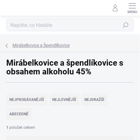
Přejít
na
obsah
Hledat
Mirábelkovice a Špendlíkovice
Mirábelkovice a špendlíkovice s
obsahem alkoholu 45%
Ř
a
NEJPRODÁVANĚJŠÍ
NEJLEVNĚJŠÍ
NEJDRAŽŠÍ
z
e
ABECEDNĚ
n
í
1
položek celkem
p