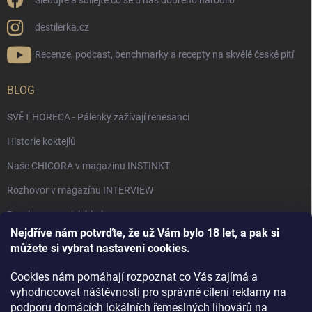
Sledujte a sdílejte co se u nás dobrého narodilo
destilerka.cz
Recenze, podcast, benchmarky a recepty na skvělé české pití
BLOG
SVĚT HORECA - Pálenky zažívají renesanci
Historie koktejlů
Naše CHICORA v magazínu INSTINKT
Rozhovor v magazínu INTERVIEW
Bourbon, americká krása.
Nejdříve nám potvrďte, že už Vám bylo 18 let, a pak si
Napsali v TÝDNU o naší práci
můžete si vybrat nastavení cookies.
Když ovoce dostane druhý život
Cookies nám pomáhají rozpoznat co Vás zajímá a
Rozhovor s DESTILERKA.CZ v magazínu DRINKING-CAT
vyhodnocovat náštěvnosti pro správné cílení reklamy na
podporu domácích lokálních řemeslných lihovárů na