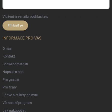
Vložením e-mailu souhlasíte s
podmínkami ochrany osobních údajů
Přihlásit se
INFORMACE PRO VÁS
O nás
Kontakt
Showroom Kolín
Napsali o nás
Pro gastro
Pro firmy
Láhve a etikety na míru
Věrnostní program
Jak nakupovat