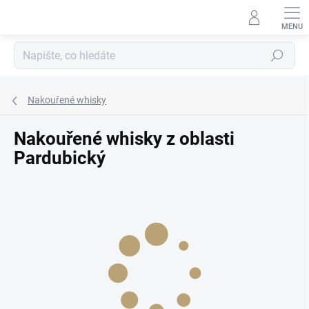
Přejít
na
obsah
Hledat
Nakouřené whisky
Nakouřené whisky z oblasti
Pardubický