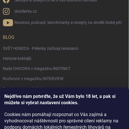
Sledujte a sdílejte co se u nás dobrého narodilo
destilerka.cz
Recenze, podcast, benchmarky a recepty na skvělé české pití
BLOG
SVĚT HORECA - Pálenky zažívají renesanci
Historie koktejlů
Naše CHICORA v magazínu INSTINKT
Rozhovor v magazínu INTERVIEW
Bourbon, americká krása.
Nejdříve nám potvrďte, že už Vám bylo 18 let, a pak si
Napsali v TÝDNU o naší práci
můžete si vybrat nastavení cookies.
Když ovoce dostane druhý život
Cookies nám pomáhají rozpoznat co Vás zajímá a
Rozhovor s DESTILERKA.CZ v magazínu DRINKING-CAT
vyhodnocovat náštěvnosti pro správné cílení reklamy na
podporu domácích lokálních řemeslných lihovárů na