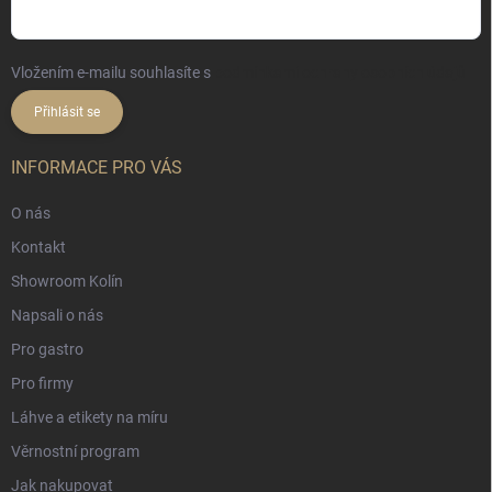
Vložením e-mailu souhlasíte s
podmínkami ochrany osobních údajů
Přihlásit se
INFORMACE PRO VÁS
O nás
Kontakt
Showroom Kolín
Napsali o nás
Pro gastro
Pro firmy
Láhve a etikety na míru
Věrnostní program
Jak nakupovat