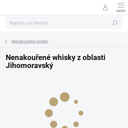
Přejít
na
obsah
Hledat
Nenakouřené whisky
Nenakouřené whisky z oblasti
Jihomoravský