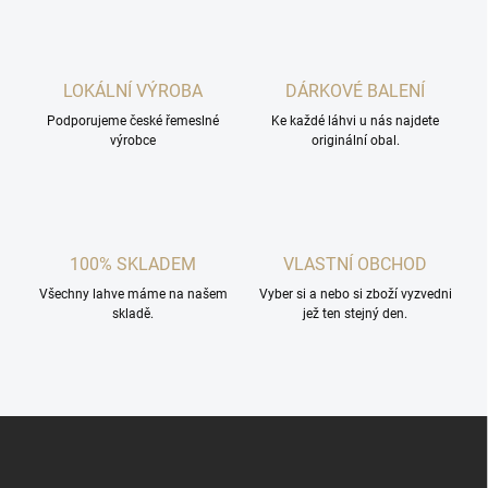
l
á
d
a
c
LOKÁLNÍ VÝROBA
DÁRKOVÉ BALENÍ
í
Podporujeme české řemeslné
p
Ke každé láhvi u nás najdete
výrobce
originální obal.
r
v
k
y
v
ý
100% SKLADEM
VLASTNÍ OBCHOD
p
i
Všechny lahve máme na našem
Vyber si a nebo si zboží vyzvedni
s
skladě.
jež ten stejný den.
u
Z
á
p