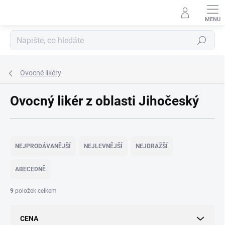
Přejít
na
obsah
Hledat
Ovocné likéry
Ovocný likér z oblasti Jihočeský
Ř
a
NEJPRODÁVANĚJŠÍ
NEJLEVNĚJŠÍ
NEJDRAŽŠÍ
z
e
ABECEDNĚ
n
í
9
položek celkem
p
r
CENA
o