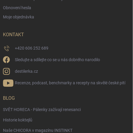
Obnovení hesla
Moje objednávka
KONTAKT
+420 606 252 689
Sledujte a sdílejte co se u nás dobrého narodilo
destilerka.cz
Recenze, podcast, benchmarky a recepty na skvělé české pití
BLOG
SVĚT HORECA - Pálenky zažívají renesanci
Historie koktejlů
Naše CHICORA v magazínu INSTINKT