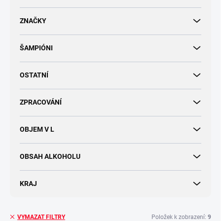
d
u
ZNAČKY
k
t
ŠAMPIÓNI
ů
OSTATNÍ
ZPRACOVÁNÍ
OBJEM V L
OBSAH ALKOHOLU
KRAJ
Položek k zobrazení:
9
VYMAZAT FILTRY