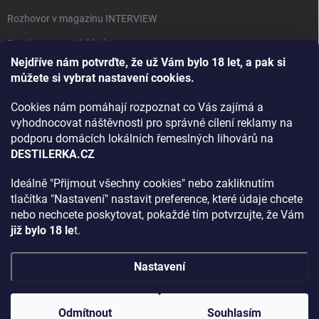
Rozhovor v magazínu INTERVIEW
Bourbon, americká krása.
Nejdříve nám potvrďte, že už Vám bylo 18 let, a pak si
Napsali v TÝDNU o naší práci
můžete si vybrat nastavení cookies.
Když ovoce dostane druhý život
Cookies nám pomáhají rozpoznat co Vás zajímá a
Rozhovor s DESTILERKA.CZ v magazínu DRINKING-CAT
vyhodnocovat náštěvnosti pro správné cílení reklamy na
podporu domácích lokálních řemeslných lihovárů na
Jak vybrat dárek na Vánoce
DESTILERKA.CZ
Rozhovor Destilerka.cz v magazínu Macchiato
Ideálně "Přijmout všechny cookies" nebo zakliknutím
tlačítka "Nastavení" nastavit preference, které údaje chcete
Archiv
nebo nechcete poskytovat, pokaždé tím potvrzujte, že Vám
již bylo 18 le
t.
Nastavení
Copyright 2026
DESTILERKA.CZ
. Všechna práva vyhrazena.
Upravit
nastavení cookies
Odmítnout
Souhlasím