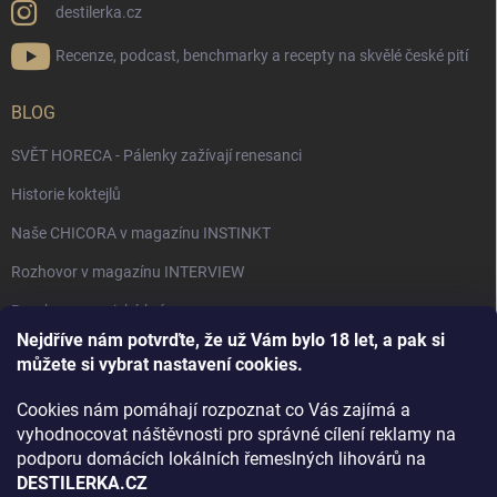
destilerka.cz
Recenze, podcast, benchmarky a recepty na skvělé české pití
BLOG
SVĚT HORECA - Pálenky zažívají renesanci
Historie koktejlů
Naše CHICORA v magazínu INSTINKT
Rozhovor v magazínu INTERVIEW
Bourbon, americká krása.
Nejdříve nám potvrďte, že už Vám bylo 18 let, a pak si
Napsali v TÝDNU o naší práci
můžete si vybrat nastavení cookies.
Když ovoce dostane druhý život
Cookies nám pomáhají rozpoznat co Vás zajímá a
Rozhovor s DESTILERKA.CZ v magazínu DRINKING-CAT
vyhodnocovat náštěvnosti pro správné cílení reklamy na
podporu domácích lokálních řemeslných lihovárů na
Jak vybrat dárek na Vánoce
DESTILERKA.CZ