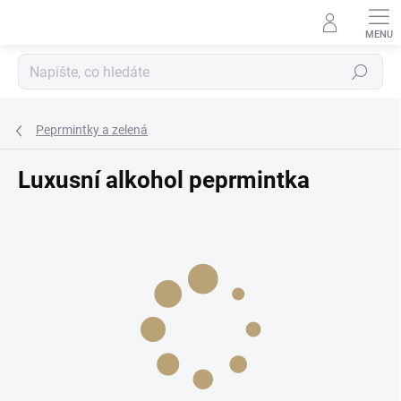
Přejít
na
obsah
Hledat
Peprmintky a zelená
Luxusní alkohol peprmintka