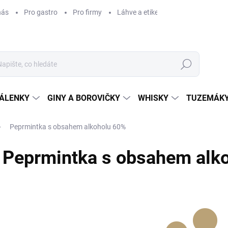
nás
Pro gastro
Pro firmy
Láhve a etikety na míru
Věrnos
Hledat
ÁLENKY
GINY A BOROVIČKY
WHISKY
TUZEMÁKY
Peprmintka s obsahem alkoholu 60%
Peprmintka s obsahem alk