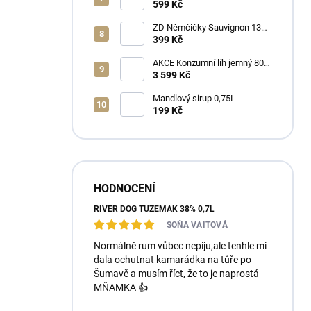
Ořechovka 30% 0,7L
599 Kč
ZD Němčičky Sauvignon 13%
2025 Bag in Box 3L - suché
399 Kč
AKCE Konzumní líh jemný 80%
min 6x1L
3 599 Kč
Mandlový sirup 0,75L
199 Kč
HODNOCENÍ
RIVER DOG TUZEMÁK 38% 0,7L
SOŇA VAITOVÁ
Normálně rum vůbec nepiju,ale tenhle mi
dala ochutnat kamarádka na tůře po
Šumavě a musím říct, že to je naprostá
MŇAMKA 👍