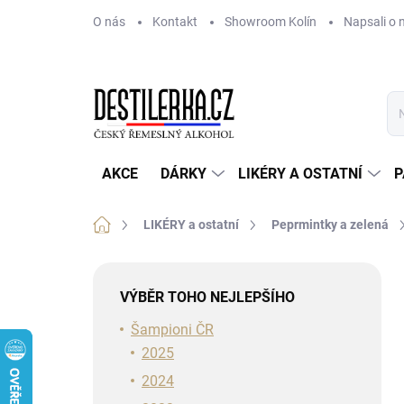
Přejít
O nás
Kontakt
Showroom Kolín
Napsali o 
na
obsah
AKCE
DÁRKY
LIKÉRY A OSTATNÍ
P
Domů
LIKÉRY a ostatní
Peprmintky a zelená
P
o
VÝBĚR TOHO NEJLEPŠÍHO
s
t
Šampioni ČR
r
2025
a
2024
n