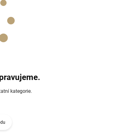
ipravujeme.
atní kategorie.
odu