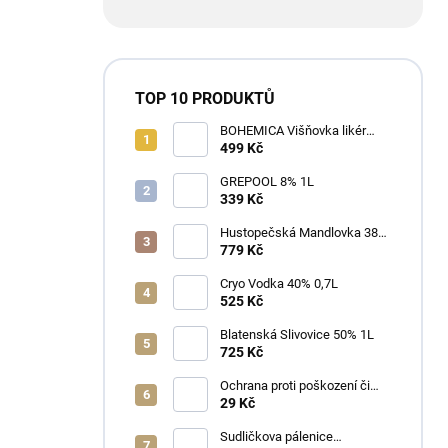
TOP 10 PRODUKTŮ
BOHEMICA Višňovka likér
25% 0,7L
499 Kč
GREPOOL 8% 1L
339 Kč
Hustopečská Mandlovka 38%
1L
779 Kč
Cryo Vodka 40% 0,7L
525 Kč
Blatenská Slivovice 50% 1L
725 Kč
Ochrana proti poškození či
ztrátě
29 Kč
Sudličkova pálenice