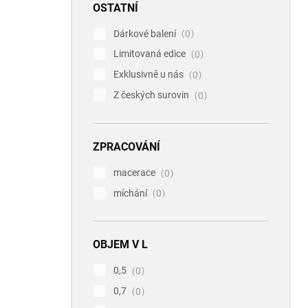
OSTATNÍ
Dárkové balení
0
Limitovaná edice
0
Exklusivně u nás
0
Z českých surovin
0
ZPRACOVÁNÍ
macerace
0
míchání
0
OBJEM V L
0,5
0
0,7
0