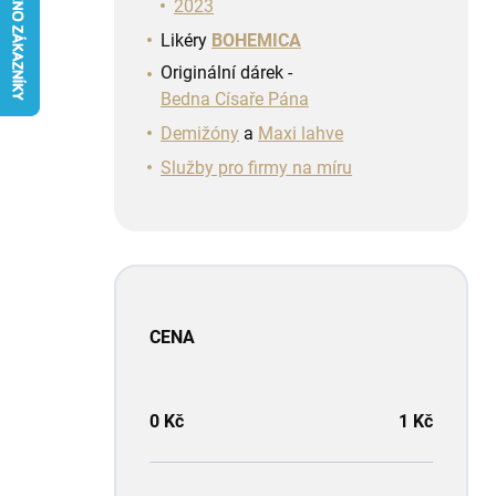
n
2023
í
Likéry
BOHEMICA
p
Originální dárek -
a
Bedna Císaře Pána
n
e
Demižóny
a
Maxi lahve
l
Služby pro firmy na míru
CENA
0
Kč
1
Kč