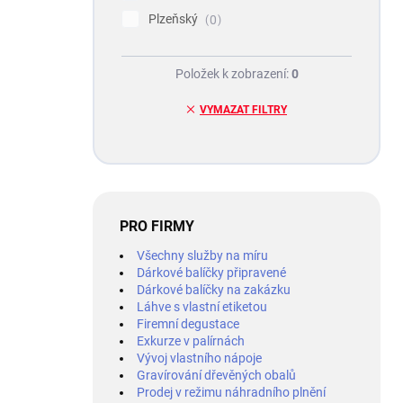
Plzeňský
0
Položek k zobrazení:
0
VYMAZAT FILTRY
PRO FIRMY
Všechny služby na míru
Dárkové balíčky připravené
Dárkové balíčky na zakázku
Láhve s vlastní etiketou
Firemní degustace
Exkurze v palírnách
Vývoj vlastního nápoje
Gravírování dřevěných obalů
Prodej v režimu náhradního plnění