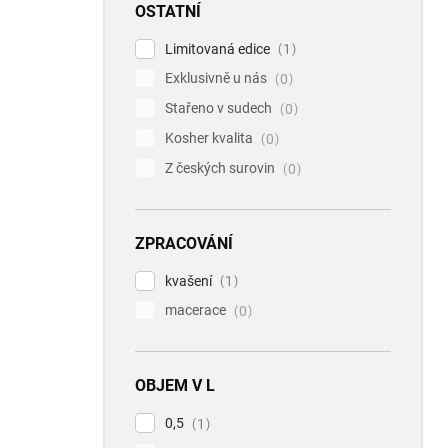
OSTATNÍ
Limitovaná edice
1
Exklusivně u nás
0
Stařeno v sudech
0
Kosher kvalita
0
Z českých surovin
0
ZPRACOVÁNÍ
kvašení
1
macerace
0
OBJEM V L
0,5
1