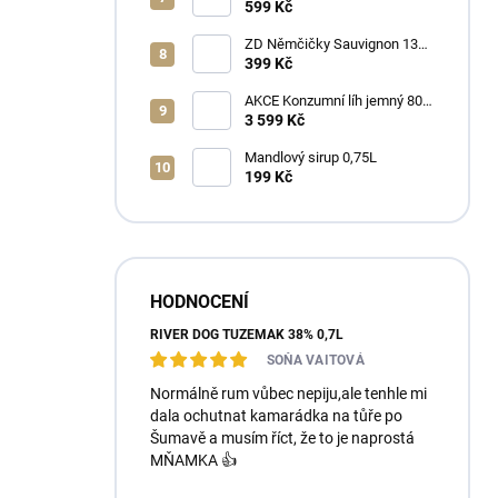
Ořechovka 30% 0,7L
599 Kč
ZD Němčičky Sauvignon 13%
2025 Bag in Box 3L - suché
399 Kč
AKCE Konzumní líh jemný 80%
min 6x1L
3 599 Kč
Mandlový sirup 0,75L
199 Kč
HODNOCENÍ
RIVER DOG TUZEMÁK 38% 0,7L
SOŇA VAITOVÁ
Normálně rum vůbec nepiju,ale tenhle mi
dala ochutnat kamarádka na tůře po
Šumavě a musím říct, že to je naprostá
MŇAMKA 👍