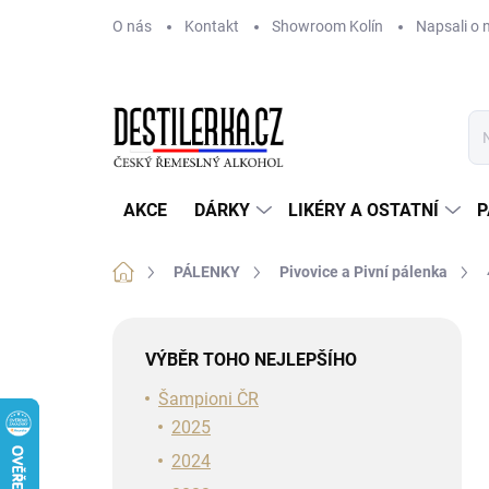
Přejít
O nás
Kontakt
Showroom Kolín
Napsali o 
na
obsah
AKCE
DÁRKY
LIKÉRY A OSTATNÍ
P
Domů
PÁLENKY
Pivovice a Pivní pálenka
P
o
VÝBĚR TOHO NEJLEPŠÍHO
s
t
Šampioni ČR
r
2025
a
2024
n