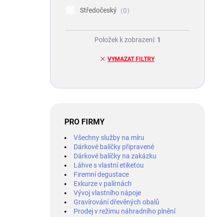
Středočeský
0
Položek k zobrazení:
1
VYMAZAT FILTRY
PRO FIRMY
Všechny služby na míru
Dárkové balíčky připravené
Dárkové balíčky na zakázku
Láhve s vlastní etiketou
Firemní degustace
Exkurze v palírnách
Vývoj vlastního nápoje
Gravírování dřevěných obalů
Prodej v režimu náhradního plnění