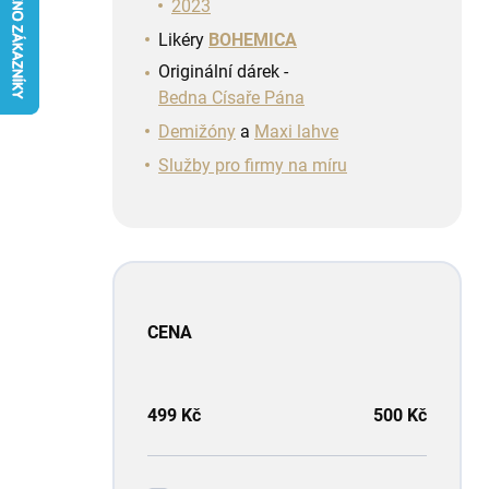
n
2023
í
Likéry
BOHEMICA
p
Originální dárek -
a
Bedna Císaře Pána
n
e
Demižóny
a
Maxi lahve
l
Služby pro firmy na míru
CENA
499
Kč
500
Kč