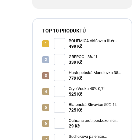
TOP 10 PRODUKTŮ
BOHEMICA Višňovka likér
25% 0,7L
499 Kč
GREPOOL 8% 1L
339 Kč
Hustopečská Mandlovka 38%
1L
779 Kč
Cryo Vodka 40% 0,7L
525 Kč
Blatenská Slivovice 50% 1L
725 Kč
Ochrana proti poškození či
ztrátě
29 Kč
Sudličkova pálenice