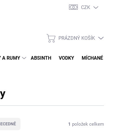
CZK
tní program
Jak nakupovat
Doprava
Jak balíme zásilky
PRÁZDNÝ KOŠÍK
NÁKUPNÍ
KOŠÍK
 A RUMY
ABSINTH
VODKY
MÍCHANÉ DRINKY
O
ky
1
položek celkem
BECEDNĚ