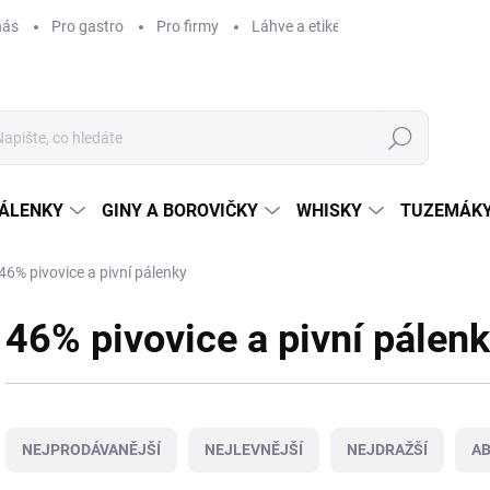
nás
Pro gastro
Pro firmy
Láhve a etikety na míru
Věrnos
Hledat
ÁLENKY
GINY A BOROVIČKY
WHISKY
TUZEMÁKY
46% pivovice a pivní pálenky
46% pivovice a pivní pálen
Ř
a
NEJPRODÁVANĚJŠÍ
NEJLEVNĚJŠÍ
NEJDRAŽŠÍ
A
z
e