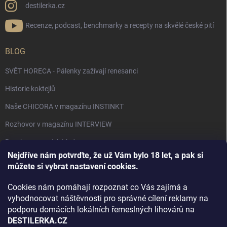
destilerka.cz
Recenze, podcast, benchmarky a recepty na skvělé české pití
BLOG
SVĚT HORECA - Pálenky zažívají renesanci
Historie koktejlů
Naše CHICORA v magazínu INSTINKT
Rozhovor v magazínu INTERVIEW
Bourbon, americká krása.
Nejdříve nám potvrďte, že už Vám bylo 18 let, a pak si
Napsali v TÝDNU o naší práci
můžete si vybrat nastavení cookies.
Když ovoce dostane druhý život
Cookies nám pomáhají rozpoznat co Vás zajímá a
Rozhovor s DESTILERKA.CZ v magazínu DRINKING-CAT
vyhodnocovat náštěvnosti pro správné cílení reklamy na
podporu domácích lokálních řemeslných lihovárů na
Jak vybrat dárek na Vánoce
DESTILERKA.CZ