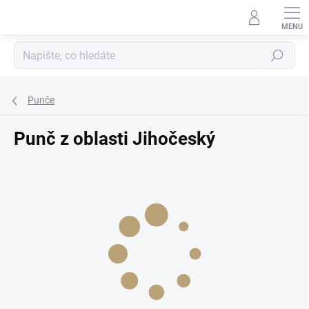
Přejít
na
obsah
Hledat
Punče
Punč z oblasti Jihočeský