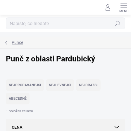
Přejít
na
obsah
Hledat
Punče
Punč z oblasti Pardubický
Ř
a
NEJPRODÁVANĚJŠÍ
NEJLEVNĚJŠÍ
NEJDRAŽŠÍ
z
e
ABECEDNĚ
n
í
1
položek celkem
p
r
CENA
o