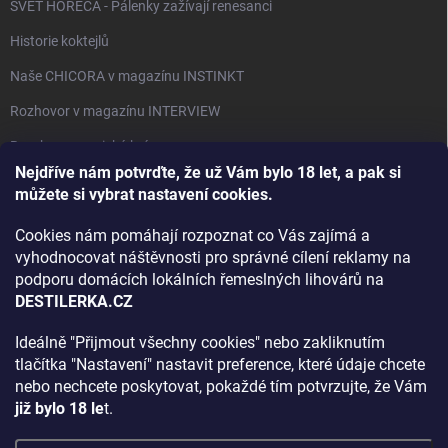
SVĚT HORECA - Pálenky zažívají renesanci
Historie koktejlů
Naše CHICORA v magazínu INSTINKT
Rozhovor v magazínu INTERVIEW
Bourbon, americká krása.
Nejdříve nám potvrďte, že už Vám bylo 18 let, a pak si
Napsali v TÝDNU o naší práci
můžete si vybrat nastavení cookies.
Když ovoce dostane druhý život
Cookies nám pomáhají rozpoznat co Vás zajímá a
Rozhovor s DESTILERKA.CZ v magazínu DRINKING-CAT
vyhodnocovat náštěvnosti pro správné cílení reklamy na
podporu domácích lokálních řemeslných lihovárů na
Jak vybrat dárek na Vánoce
DESTILERKA.CZ
Rozhovor Destilerka.cz v magazínu Macchiato
Ideálně "Přijmout všechny cookies" nebo zakliknutím
tlačítka "Nastavení" nastavit preference, které údaje chcete
Archiv
nebo nechcete poskytovat, pokaždé tím potvrzujte, že Vám
již bylo 18 le
t.