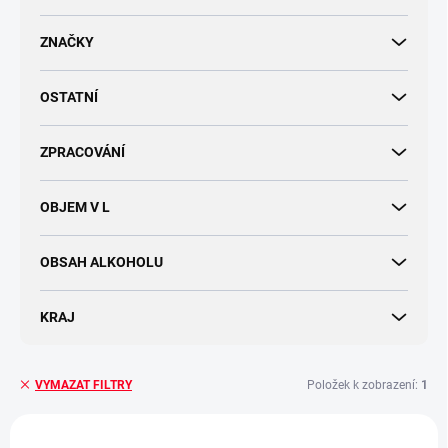
d
u
ZNAČKY
k
t
OSTATNÍ
ů
ZPRACOVÁNÍ
OBJEM V L
OBSAH ALKOHOLU
KRAJ
Položek k zobrazení:
1
VYMAZAT FILTRY
V
ý