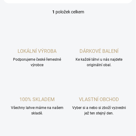
1
položek celkem
O
v
l
á
d
a
c
LOKÁLNÍ VÝROBA
DÁRKOVÉ BALENÍ
í
Podporujeme české řemeslné
p
Ke každé láhvi u nás najdete
výrobce
originální obal.
r
v
k
y
v
ý
100% SKLADEM
VLASTNÍ OBCHOD
p
i
Všechny lahve máme na našem
Vyber si a nebo si zboží vyzvedni
s
skladě.
jež ten stejný den.
u