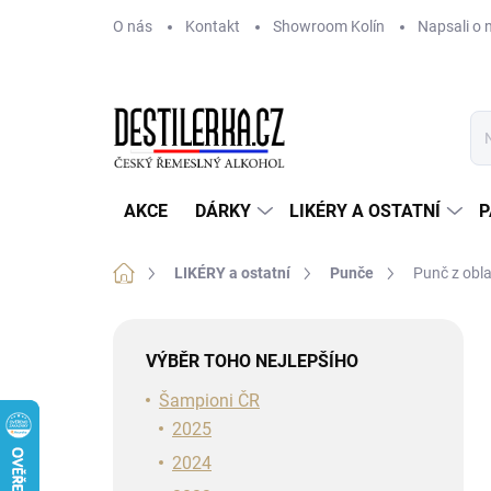
Přejít
O nás
Kontakt
Showroom Kolín
Napsali o 
na
obsah
AKCE
DÁRKY
LIKÉRY A OSTATNÍ
P
Domů
LIKÉRY a ostatní
Punče
Punč z obla
P
o
VÝBĚR TOHO NEJLEPŠÍHO
s
t
Šampioni ČR
r
2025
a
2024
n