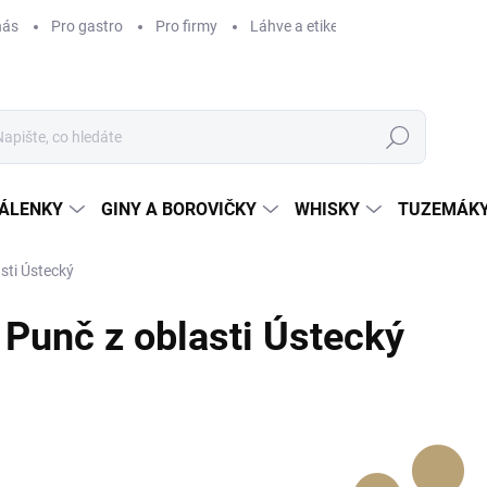
nás
Pro gastro
Pro firmy
Láhve a etikety na míru
Věrnos
Hledat
ÁLENKY
GINY A BOROVIČKY
WHISKY
TUZEMÁKY
sti Ústecký
Punč z oblasti Ústecký