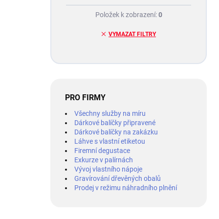
Položek k zobrazení:
0
VYMAZAT FILTRY
PRO FIRMY
Všechny služby na míru
Dárkové balíčky připravené
Dárkové balíčky na zakázku
Láhve s vlastní etiketou
Firemní degustace
Exkurze v palírnách
Vývoj vlastního nápoje
Gravírování dřevěných obalů
Prodej v režimu náhradního plnění