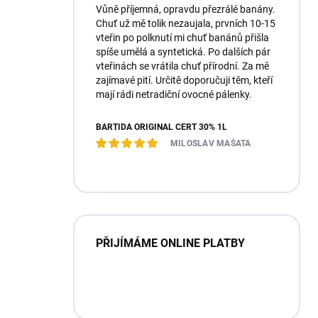
Vůně příjemná, opravdu přezrálé banány.
Chuť už mě tolik nezaujala, prvních 10-15
vteřin po polknutí mi chuť banánů přišla
spíše umělá a syntetická. Po dalších pár
vteřinách se vrátila chuť přírodní. Za mě
zajímavé pití. Určitě doporučuji těm, kteří
mají rádi netradiční ovocné pálenky.
BARTIDA ORIGINÁL ČERT 30% 1L
MILOSLAV MAŠATA
PŘIJÍMÁME ONLINE PLATBY