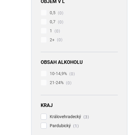
OBJEM V L
0,5
0
0,7
0
1
0
2+
0
OBSAH ALKOHOLU
10-14,9%
0
21-24%
0
KRAJ
Královehradecký
3
Pardubický
1