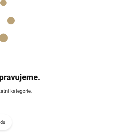
ipravujeme.
atní kategorie.
odu