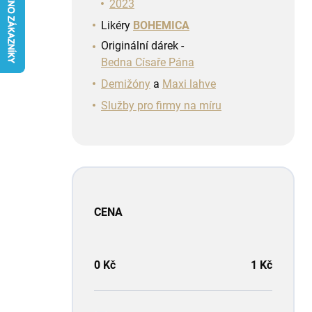
n
2023
í
Likéry
BOHEMICA
p
Originální dárek -
a
Bedna Císaře Pána
n
e
Demižóny
a
Maxi lahve
l
Služby pro firmy na míru
CENA
0
Kč
1
Kč