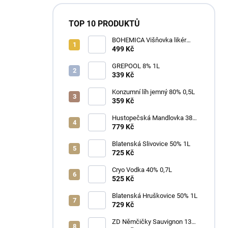
TOP 10 PRODUKTŮ
BOHEMICA Višňovka likér
25% 0,7L
499 Kč
GREPOOL 8% 1L
339 Kč
Konzumní líh jemný 80% 0,5L
359 Kč
Hustopečská Mandlovka 38%
1L
779 Kč
Blatenská Slivovice 50% 1L
725 Kč
Cryo Vodka 40% 0,7L
525 Kč
Blatenská Hruškovice 50% 1L
729 Kč
ZD Němčičky Sauvignon 13%