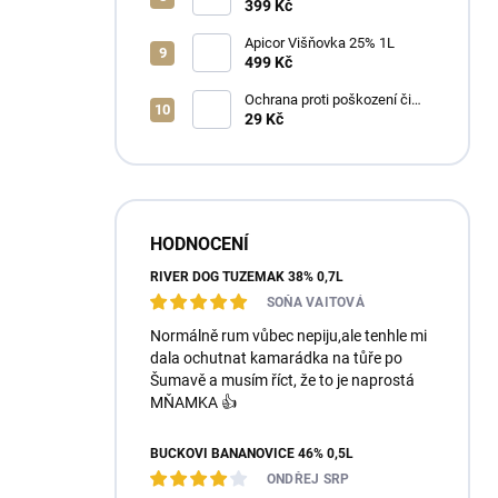
2025 Bag in Box 3L - suché
399 Kč
Apicor Višňovka 25% 1L
499 Kč
Ochrana proti poškození či
ztrátě
29 Kč
HODNOCENÍ
RIVER DOG TUZEMÁK 38% 0,7L
SOŇA VAITOVÁ
Normálně rum vůbec nepiju,ale tenhle mi
dala ochutnat kamarádka na tůře po
Šumavě a musím říct, že to je naprostá
MŇAMKA 👍
BUČKOVI BANÁNOVICE 46% 0,5L
ONDŘEJ SRP