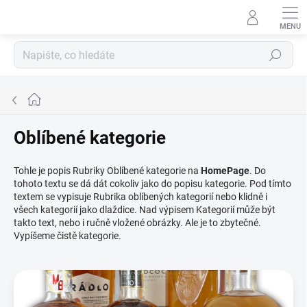
Přejít
na
obsah
Hledat
Domů
Oblíbené kategorie
Tohle je popis Rubriky Oblíbené kategorie na
HomePage
. Do
tohoto textu se dá dát cokoliv jako do popisu kategorie. Pod tímto
textem se vypisuje Rubrika oblíbených kategorií nebo klidně i
všech kategorií jako dlaždice. Nad výpisem Kategorií může být
takto text, nebo i ručně vložené obrázky. Ale je to zbytečné.
Vypíšeme čistě kategorie.
V
ý
p