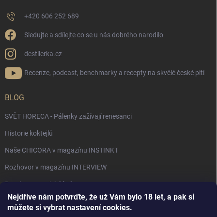
+420 606 252 689
Sledujte a sdílejte co se u nás dobrého narodilo
destilerka.cz
Recenze, podcast, benchmarky a recepty na skvělé české pití
BLOG
SVĚT HORECA - Pálenky zažívají renesanci
Historie koktejlů
Naše CHICORA v magazínu INSTINKT
Rozhovor v magazínu INTERVIEW
Bourbon, americká krása.
Nejdříve nám potvrďte, že už Vám bylo 18 let, a pak si
Napsali v TÝDNU o naší práci
můžete si vybrat nastavení cookies.