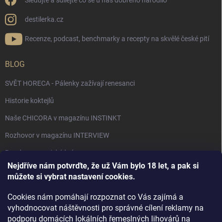
Sledujte a sdílejte co se u nás dobrého narodilo
destilerka.cz
Recenze, podcast, benchmarky a recepty na skvělé české pití
BLOG
SVĚT HORECA - Pálenky zažívají renesanci
Historie koktejlů
Naše CHICORA v magazínu INSTINKT
Rozhovor v magazínu INTERVIEW
Bourbon, americká krása.
Nejdříve nám potvrďte, že už Vám bylo 18 let, a pak si
Napsali v TÝDNU o naší práci
můžete si vybrat nastavení cookies.
Když ovoce dostane druhý život
Cookies nám pomáhají rozpoznat co Vás zajímá a
Rozhovor s DESTILERKA.CZ v magazínu DRINKING-CAT
vyhodnocovat náštěvnosti pro správné cílení reklamy na
podporu domácích lokálních řemeslných lihovárů na