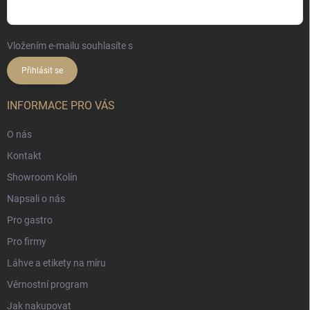
Vložením e-mailu souhlasíte s
podmínkami ochrany osobních údajů
Přihlásit se
INFORMACE PRO VÁS
O nás
Kontakt
Showroom Kolín
Napsali o nás
Pro gastro
Pro firmy
Láhve a etikety na míru
Věrnostní program
Jak nakupovat