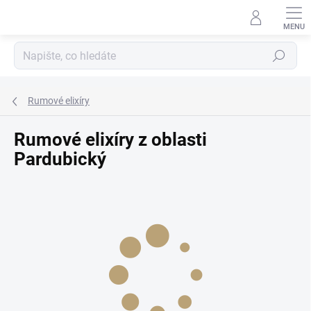
Přejít
na
obsah
Hledat
Rumové elixíry
Rumové elixíry z oblasti
Pardubický