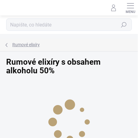
Přejít
na
obsah
Hledat
Rumové elixíry
Rumové elixíry s obsahem
alkoholu 50%