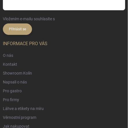
Vložením e-mailu souhlasíte s
podmínkami ochrany osobních údajů
Přihlásit se
INFORMACE PRO VÁS
O nás
Kontakt
Showroom Kolín
Napsali o nás
Pro gastro
Pro firmy
Láhve a etikety na míru
Věrnostní program
Jak nakupovat