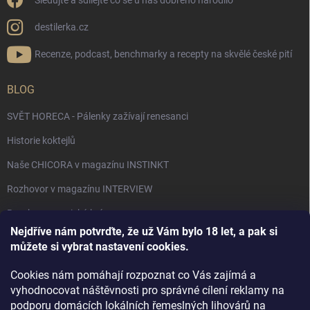
Sledujte a sdílejte co se u nás dobrého narodilo
destilerka.cz
Recenze, podcast, benchmarky a recepty na skvělé české pití
BLOG
SVĚT HORECA - Pálenky zažívají renesanci
Historie koktejlů
Naše CHICORA v magazínu INSTINKT
Rozhovor v magazínu INTERVIEW
Bourbon, americká krása.
Nejdříve nám potvrďte, že už Vám bylo 18 let, a pak si
Napsali v TÝDNU o naší práci
můžete si vybrat nastavení cookies.
Když ovoce dostane druhý život
Cookies nám pomáhají rozpoznat co Vás zajímá a
Rozhovor s DESTILERKA.CZ v magazínu DRINKING-CAT
vyhodnocovat náštěvnosti pro správné cílení reklamy na
podporu domácích lokálních řemeslných lihovárů na