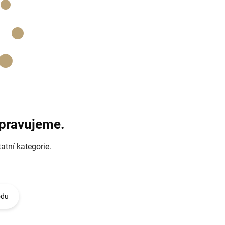
ipravujeme.
atní kategorie.
odu