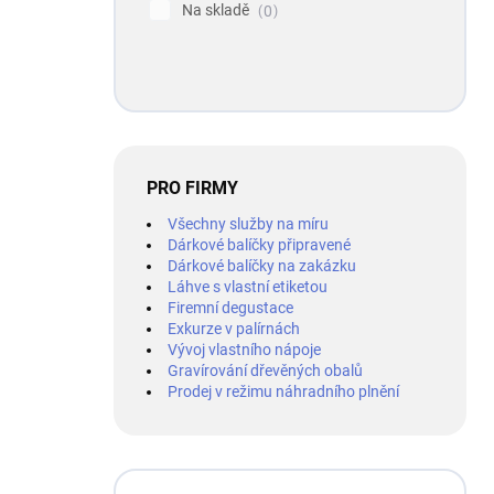
Na skladě
0
PRO FIRMY
Všechny služby na míru
Dárkové balíčky připravené
Dárkové balíčky na zakázku
Láhve s vlastní etiketou
Firemní degustace
Exkurze v palírnách
Vývoj vlastního nápoje
Gravírování dřevěných obalů
Prodej v režimu náhradního plnění