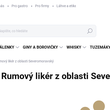
nás
Pro gastro
Pro firmy
Láhve a etikety na míru
Věrnos
Hledat
ÁLENKY
GINY A BOROVIČKY
WHISKY
TUZEMÁKY
ový likér z oblasti Severomoravský
Rumový likér z oblasti Se