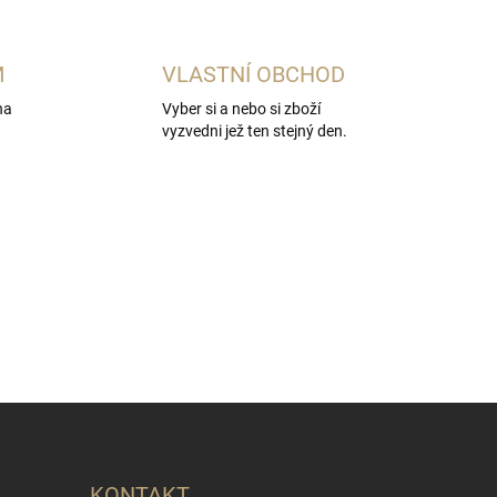
M
VLASTNÍ OBCHOD
na
Vyber si a nebo si zboží
vyzvedni jež ten stejný den.
KONTAKT