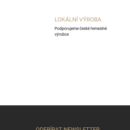
LOKÁLNÍ VÝROBA
Podporujeme české řemeslné
výrobce
Z
á
p
a
ODEBÍRAT NEWSLETTER