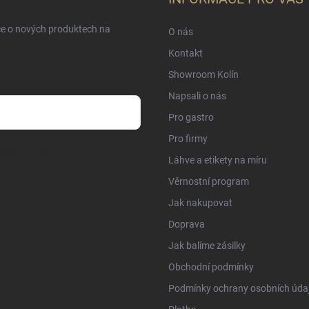
ce o nových produktech na
O nás
Kontakt
Showroom Kolín
Napsali o nás
Pro gastro
Pro firmy
sobních údajů
Láhve a etikety na míru
Věrnostní program
Jak nakupovat
Doprava
Jak balíme zásilky
Obchodní podmínky
Podmínky ochrany osobních úda