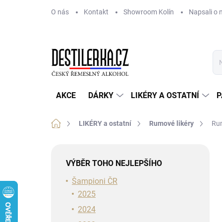
Přejít
O nás
Kontakt
Showroom Kolín
Napsali o 
na
obsah
AKCE
DÁRKY
LIKÉRY A OSTATNÍ
P
Domů
LIKÉRY a ostatní
Rumové likéry
Rum
P
o
VÝBĚR TOHO NEJLEPŠÍHO
s
t
Šampioni ČR
r
2025
a
2024
n