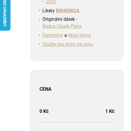
n
2023
í
Likéry
BOHEMICA
p
Originální dárek -
a
Bedna Císaře Pána
n
e
Demižóny
a
Maxi lahve
l
Služby pro firmy na míru
CENA
0
Kč
1
Kč