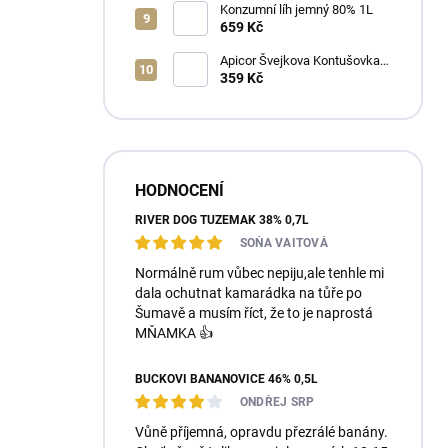
Konzumní líh jemný 80% 1L
659 Kč
Apicor Švejkova Kontušovka
40% 0,5L
359 Kč
HODNOCENÍ
RIVER DOG TUZEMÁK 38% 0,7L
SOŇA VAITOVÁ
Normálně rum vůbec nepiju,ale tenhle mi
dala ochutnat kamarádka na tůře po
Šumavě a musím říct, že to je naprostá
MŇAMKA 👍
BUČKOVI BANÁNOVICE 46% 0,5L
ONDŘEJ SRP
Vůně příjemná, opravdu přezrálé banány.