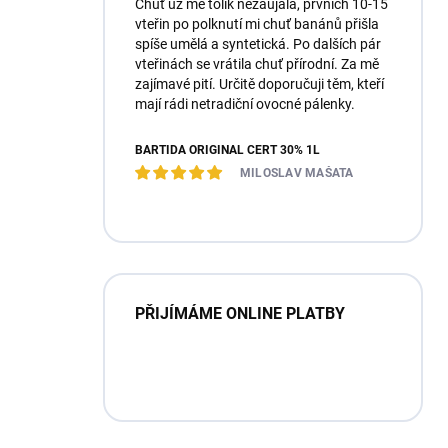
Chuť už mě tolik nezaujala, prvních 10-15
vteřin po polknutí mi chuť banánů přišla
spíše umělá a syntetická. Po dalších pár
vteřinách se vrátila chuť přírodní. Za mě
zajímavé pití. Určitě doporučuji těm, kteří
mají rádi netradiční ovocné pálenky.
BARTIDA ORIGINÁL ČERT 30% 1L
MILOSLAV MAŠATA
PŘIJÍMÁME ONLINE PLATBY