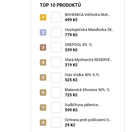
TOP 10 PRODUKTŮ
BOHEMICA Višňovka likér
25% 0,7L
499 Kč
Hustopečská Mandlovka 38%
1L
779 Kč
GREPOOL 8% 1L
339 Kč
Stará Myslivecká RESERVE
40% 0,7L
319 Kč
Cryo Vodka 40% 0,7L
525 Kč
Blatenská Slivovice 50% 1L
725 Kč
Sudličkova pálenice
Ořechovka 30% 0,7L
599 Kč
Ochrana proti poškození či
ztrátě
29 Kč