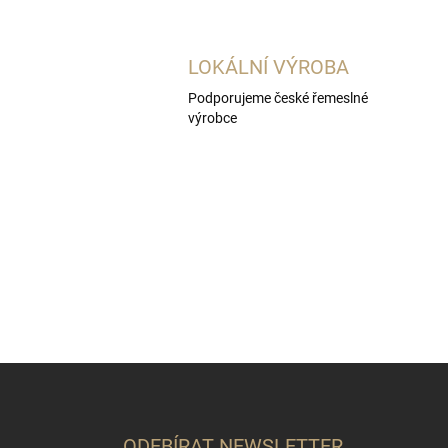
LOKÁLNÍ VÝROBA
Podporujeme české řemeslné
výrobce
Z
á
p
a
ODEBÍRAT NEWSLETTER