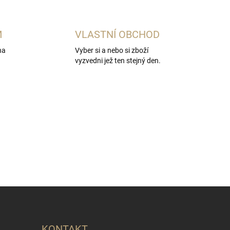
M
VLASTNÍ OBCHOD
na
Vyber si a nebo si zboží
vyzvedni jež ten stejný den.
KONTAKT