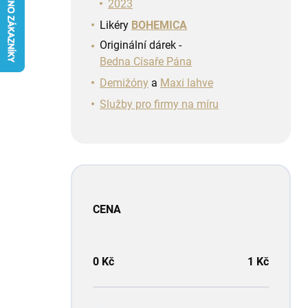
n
2023
í
Likéry
BOHEMICA
p
Originální dárek -
a
Bedna Císaře Pána
n
e
Demižóny
a
Maxi lahve
l
Služby pro firmy na míru
CENA
0
Kč
1
Kč