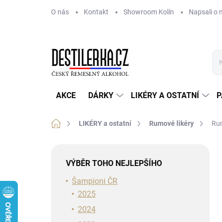
Přejít
O nás
Kontakt
Showroom Kolín
Napsali o 
na
obsah
AKCE
DÁRKY
LIKÉRY A OSTATNÍ
P
Domů
LIKÉRY a ostatní
Rumové likéry
Rum
P
o
VÝBĚR TOHO NEJLEPŠÍHO
s
t
Šampioni ČR
r
2025
a
2024
n