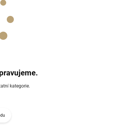
ipravujeme.
atní kategorie.
odu