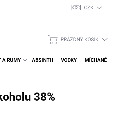
CZK
tní program
Jak nakupovat
Doprava
Jak balíme zásilky
PRÁZDNÝ KOŠÍK
NÁKUPNÍ
KOŠÍK
 A RUMY
ABSINTH
VODKY
MÍCHANÉ DRINKY
O
koholu 38%