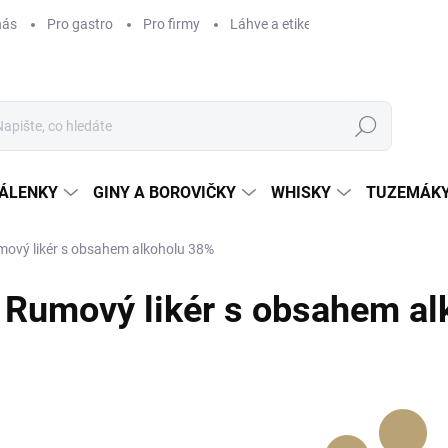
nás
Pro gastro
Pro firmy
Láhve a etikety na míru
Věrnos
Hledat
ÁLENKY
GINY A BOROVIČKY
WHISKY
TUZEMÁKY
ový likér s obsahem alkoholu 38%
Rumový likér s obsahem al