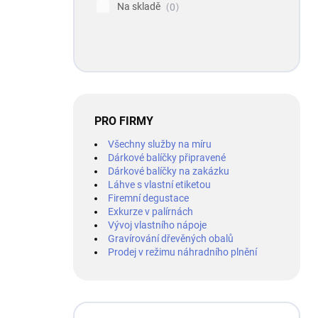
Na skladě
0
PRO FIRMY
Všechny služby na míru
Dárkové balíčky připravené
Dárkové balíčky na zakázku
Láhve s vlastní etiketou
Firemní degustace
Exkurze v palírnách
Vývoj vlastního nápoje
Gravírování dřevěných obalů
Prodej v režimu náhradního plnění