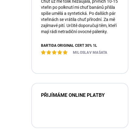
Chuť už mě tolik nezaujala, prvních 10-15
vteřin po polknutí mi chuť banánů přišla
spíše umělá a syntetická. Po dalších pár
vteřinách se vrátila chuť přírodní. Za mě
zajímavé pití. Určitě doporučuji těm, kteří
mají rádi netradiční ovocné pálenky.
BARTIDA ORIGINÁL ČERT 30% 1L
MILOSLAV MAŠATA
PŘIJÍMÁME ONLINE PLATBY