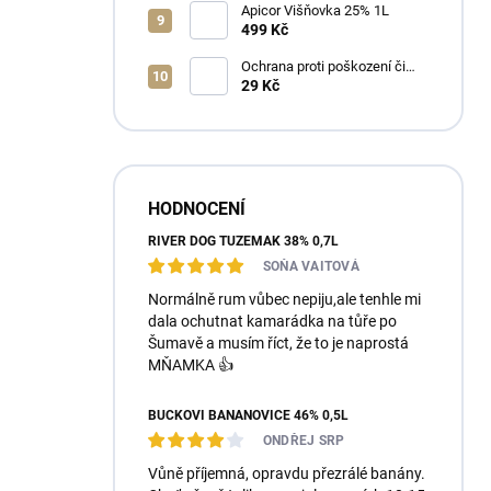
Apicor Višňovka 25% 1L
499 Kč
Ochrana proti poškození či
ztrátě
29 Kč
HODNOCENÍ
RIVER DOG TUZEMÁK 38% 0,7L
SOŇA VAITOVÁ
Normálně rum vůbec nepiju,ale tenhle mi
dala ochutnat kamarádka na tůře po
Šumavě a musím říct, že to je naprostá
MŇAMKA 👍
BUČKOVI BANÁNOVICE 46% 0,5L
ONDŘEJ SRP
Vůně příjemná, opravdu přezrálé banány.