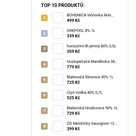
TOP 10 PRODUKTŮ
BOHEMICA Višňovka likér
25% 0,7L
499 Kč
GREPOOL 8% 1L
339 Kč
Konzumní líh jemný 80% 0,5L
359 Kč
Hustopečská Mandlovka 38%
1L
779 Kč
Blatenská Slivovice 50% 1L
725 Kč
Cryo Vodka 40% 0,7L
525 Kč
Blatenská Hruškovice 50% 1L
729 Kč
ZD Němčičky Sauvignon 13%
2025 Bag in Box 3L - suché
399 Kč