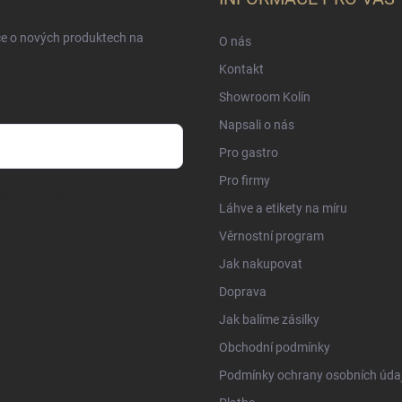
ce o nových produktech na
O nás
Kontakt
Showroom Kolín
Napsali o nás
Pro gastro
Pro firmy
sobních údajů
Láhve a etikety na míru
Věrnostní program
Jak nakupovat
Doprava
Jak balíme zásilky
Obchodní podmínky
Podmínky ochrany osobních úda