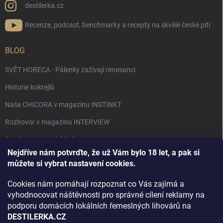
destilerka.cz
Recenze, podcast, benchmarky a recepty na skvělé české pití
BLOG
SVĚT HORECA - Pálenky zažívají renesanci
Historie koktejlů
Naše CHICORA v magazínu INSTINKT
Rozhovor v magazínu INTERVIEW
Bourbon, americká krása.
Nejdříve nám potvrďte, že už Vám bylo 18 let, a pak si
Napsali v TÝDNU o naší práci
můžete si vybrat nastavení cookies.
Když ovoce dostane druhý život
Cookies nám pomáhají rozpoznat co Vás zajímá a
Rozhovor s DESTILERKA.CZ v magazínu DRINKING-CAT
vyhodnocovat náštěvnosti pro správné cílení reklamy na
podporu domácích lokálních řemeslných lihovárů na
Jak vybrat dárek na Vánoce
DESTILERKA.CZ