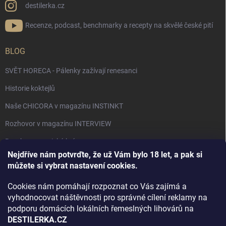
destilerka.cz
Recenze, podcast, benchmarky a recepty na skvělé české pití
BLOG
SVĚT HORECA - Pálenky zažívají renesanci
Historie koktejlů
Naše CHICORA v magazínu INSTINKT
Rozhovor v magazínu INTERVIEW
Bourbon, americká krása.
Nejdříve nám potvrďte, že už Vám bylo 18 let, a pak si
Napsali v TÝDNU o naší práci
můžete si vybrat nastavení cookies.
Když ovoce dostane druhý život
Cookies nám pomáhají rozpoznat co Vás zajímá a
Rozhovor s DESTILERKA.CZ v magazínu DRINKING-CAT
vyhodnocovat náštěvnosti pro správné cílení reklamy na
podporu domácích lokálních řemeslných lihovárů na
Jak vybrat dárek na Vánoce
DESTILERKA.CZ