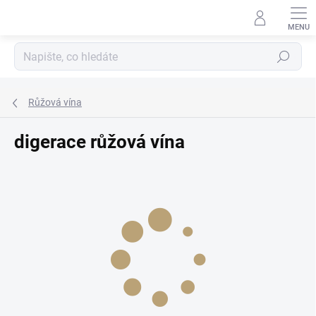
Přejít
na
obsah
Hledat
Růžová vína
digerace růžová vína