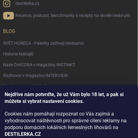
destilerka.cz
Recenze, podcast, benchmarky a recepty na skvělé české pití
BLOG
SVĚT HORECA - Pálenky zažívají renesanci
Historie koktejlů
Naše CHICORA v magazínu INSTINKT
Rozhovor v magazínu INTERVIEW
Bourbon, americká krása.
Nejdříve nám potvrďte, že už Vám bylo 18 let, a pak si
Napsali v TÝDNU o naší práci
můžete si vybrat nastavení cookies.
Když ovoce dostane druhý život
Cookies nám pomáhají rozpoznat co Vás zajímá a
Rozhovor s DESTILERKA.CZ v magazínu DRINKING-CAT
vyhodnocovat náštěvnosti pro správné cílení reklamy na
podporu domácích lokálních řemeslných lihovárů na
Jak vybrat dárek na Vánoce
DESTILERKA.CZ