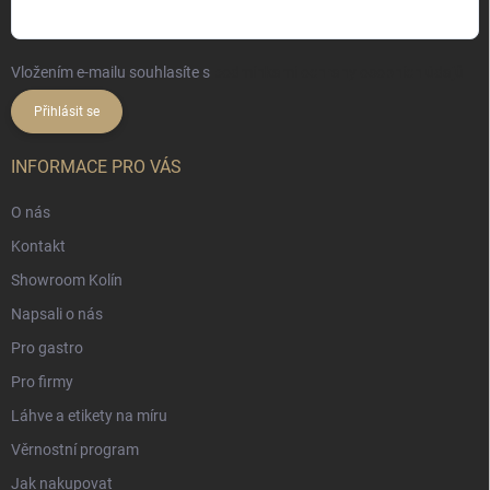
Vložením e-mailu souhlasíte s
podmínkami ochrany osobních údajů
Přihlásit se
INFORMACE PRO VÁS
O nás
Kontakt
Showroom Kolín
Napsali o nás
Pro gastro
Pro firmy
Láhve a etikety na míru
Věrnostní program
Jak nakupovat