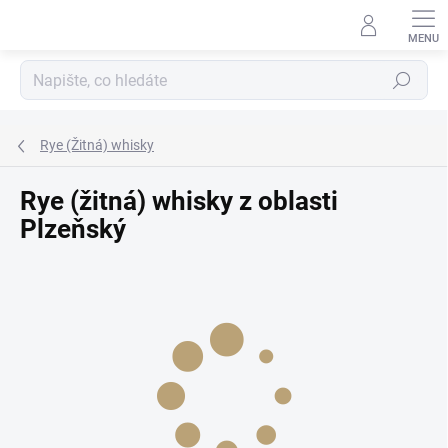
Přejít
na
obsah
Hledat
Rye (Žitná) whisky
Rye (žitná) whisky z oblasti
Plzeňský