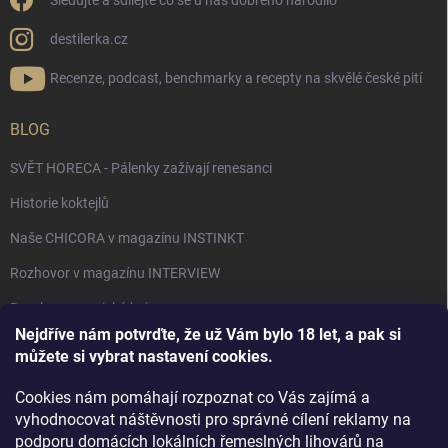
Sledujte a sdílejte co se u nás dobrého narodilo
destilerka.cz
Recenze, podcast, benchmarky a recepty na skvělé české pití
BLOG
SVĚT HORECA - Pálenky zažívají renesanci
Historie koktejlů
Naše CHICORA v magazínu INSTINKT
Rozhovor v magazínu INTERVIEW
Bourbon, americká krása.
Nejdříve nám potvrďte, že už Vám bylo 18 let, a pak si
Napsali v TÝDNU o naší práci
můžete si vybrat nastavení cookies.
Když ovoce dostane druhý život
Cookies nám pomáhají rozpoznat co Vás zajímá a
Rozhovor s DESTILERKA.CZ v magazínu DRINKING-CAT
vyhodnocovat náštěvnosti pro správné cílení reklamy na
podporu domácích lokálních řemeslných lihovárů na