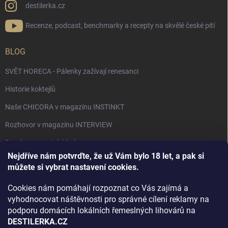
destilerka.cz
Recenze, podcast, benchmarky a recepty na skvělé české pití
BLOG
SVĚT HORECA - Pálenky zažívají renesanci
Historie koktejlů
Naše CHICORA v magazínu INSTINKT
Rozhovor v magazínu INTERVIEW
Bourbon, americká krása.
Nejdříve nám potvrďte, že už Vám bylo 18 let, a pak si
Napsali v TÝDNU o naší práci
můžete si vybrat nastavení cookies.
Když ovoce dostane druhý život
Cookies nám pomáhají rozpoznat co Vás zajímá a
Rozhovor s DESTILERKA.CZ v magazínu DRINKING-CAT
vyhodnocovat náštěvnosti pro správné cílení reklamy na
podporu domácích lokálních řemeslných lihovárů na
Jak vybrat dárek na Vánoce
DESTILERKA.CZ