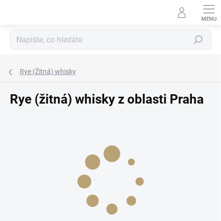
Přejít
na
obsah
Hledat
Rye (Žitná) whisky
Rye (žitná) whisky z oblasti Praha