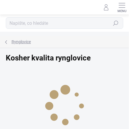
Přejít
na
obsah
Hledat
Rynglovice
Kosher kvalita rynglovice