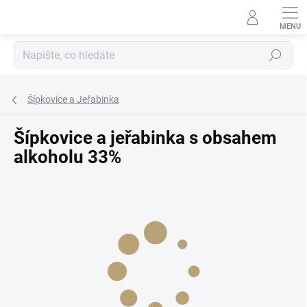
Přejít
na
obsah
Hledat
Šípkovice a Jeřabinka
Šípkovice a jeřabinka s obsahem
alkoholu 33%