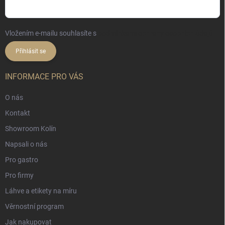
Vložením e-mailu souhlasíte s
podmínkami ochrany osobních údajů
Přihlásit se
INFORMACE PRO VÁS
O nás
Kontakt
Showroom Kolín
Napsali o nás
Pro gastro
Pro firmy
Láhve a etikety na míru
Věrnostní program
Jak nakupovat