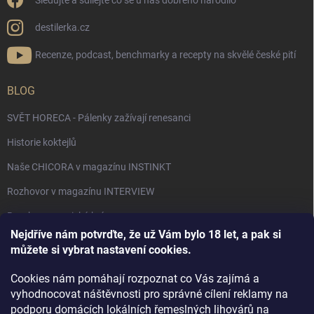
Sledujte a sdílejte co se u nás dobrého narodilo
destilerka.cz
Recenze, podcast, benchmarky a recepty na skvělé české pití
BLOG
SVĚT HORECA - Pálenky zažívají renesanci
Historie koktejlů
Naše CHICORA v magazínu INSTINKT
Rozhovor v magazínu INTERVIEW
Bourbon, americká krása.
Nejdříve nám potvrďte, že už Vám bylo 18 let, a pak si
Napsali v TÝDNU o naší práci
můžete si vybrat nastavení cookies.
Když ovoce dostane druhý život
Cookies nám pomáhají rozpoznat co Vás zajímá a
Rozhovor s DESTILERKA.CZ v magazínu DRINKING-CAT
vyhodnocovat náštěvnosti pro správné cílení reklamy na
podporu domácích lokálních řemeslných lihovárů na