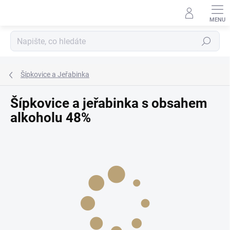
Přejít
na
obsah
Hledat
Šípkovice a Jeřabinka
Šípkovice a jeřabinka s obsahem
alkoholu 48%