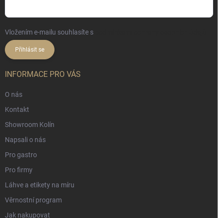
Vložením e-mailu souhlasíte s
podmínkami ochrany osobních údajů
Přihlásit se
INFORMACE PRO VÁS
O nás
Kontakt
Showroom Kolín
Napsali o nás
Pro gastro
Pro firmy
Láhve a etikety na míru
Věrnostní program
Jak nakupovat