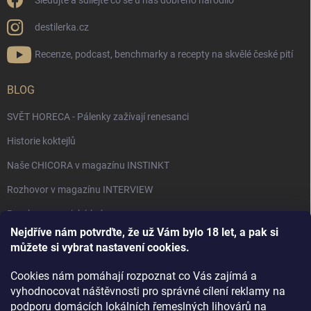
Sledujte a sdílejte co se u nás dobrého narodilo
destilerka.cz
Recenze, podcast, benchmarky a recepty na skvělé české pití
BLOG
SVĚT HORECA - Pálenky zažívají renesanci
Historie koktejlů
Naše CHICORA v magazínu INSTINKT
Rozhovor v magazínu INTERVIEW
Bourbon, americká krása.
Nejdříve nám potvrďte, že už Vám bylo 18 let, a pak si
Napsali v TÝDNU o naší práci
můžete si vybrat nastavení cookies.
Když ovoce dostane druhý život
Cookies nám pomáhají rozpoznat co Vás zajímá a
Rozhovor s DESTILERKA.CZ v magazínu DRINKING-CAT
vyhodnocovat náštěvnosti pro správné cílení reklamy na
podporu domácích lokálních řemeslných lihovárů na