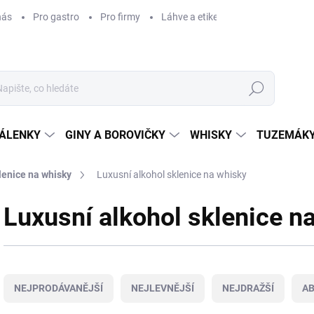
nás
Pro gastro
Pro firmy
Láhve a etikety na míru
Věrnos
Hledat
ÁLENKY
GINY A BOROVIČKY
WHISKY
TUZEMÁKY
lenice na whisky
Luxusní alkohol sklenice na whisky
Luxusní alkohol sklenice n
Ř
a
NEJPRODÁVANĚJŠÍ
NEJLEVNĚJŠÍ
NEJDRAŽŠÍ
A
z
e