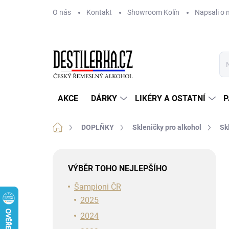
Přejít
O nás
Kontakt
Showroom Kolín
Napsali o 
na
obsah
AKCE
DÁRKY
LIKÉRY A OSTATNÍ
P
Domů
DOPLŇKY
Skleničky pro alkohol
Sk
P
o
VÝBĚR TOHO NEJLEPŠÍHO
s
t
Šampioni ČR
r
2025
a
2024
n