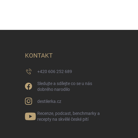
KONTAKT
+420 606 252 689
Sledujte a sdílejte co se u nás
dobrého narodilo
destilerka.cz
Recenze, podcast, benchmarky a
recepty na skvělé české pití