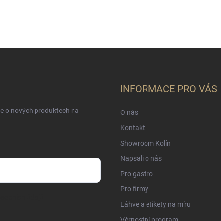
INFORMACE PRO VÁS
ce o nových produktech na
O nás
Kontakt
Showroom Kolín
Napsali o nás
Pro gastro
Pro firmy
sobních údajů
Láhve a etikety na míru
Věrnostní program