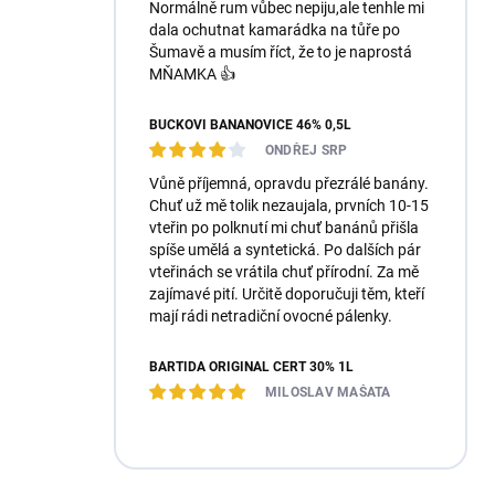
Normálně rum vůbec nepiju,ale tenhle mi
dala ochutnat kamarádka na tůře po
Šumavě a musím říct, že to je naprostá
MŇAMKA 👍
BUČKOVI BANÁNOVICE 46% 0,5L
ONDŘEJ SRP
Vůně příjemná, opravdu přezrálé banány.
Chuť už mě tolik nezaujala, prvních 10-15
vteřin po polknutí mi chuť banánů přišla
spíše umělá a syntetická. Po dalších pár
vteřinách se vrátila chuť přírodní. Za mě
zajímavé pití. Určitě doporučuji těm, kteří
mají rádi netradiční ovocné pálenky.
BARTIDA ORIGINÁL ČERT 30% 1L
MILOSLAV MAŠATA