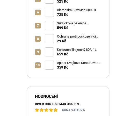
525 Kč
Blatenská Slivovice 50% 1L
725 Kč
Sudličkova pálenice
Ořechovka 30% 0,7L
599 Kč
Ochrana proti poškození či
ztrátě
29 Kč
Konzumní líh jemný 80% 1L
659 Kč
Apicor Švejkova Kontušovka
40% 0,5L
359 Kč
HODNOCENÍ
RIVER DOG TUZEMÁK 38% 0,7L
SOŇA VAITOVÁ