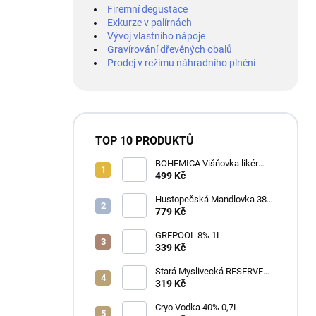
Firemní degustace
Exkurze v palírnách
Vývoj vlastního nápoje
Gravírování dřevěných obalů
Prodej v režimu náhradního plnění
TOP 10 PRODUKTŮ
BOHEMICA Višňovka likér
25% 0,7L
499 Kč
Hustopečská Mandlovka 38%
1L
779 Kč
GREPOOL 8% 1L
339 Kč
Stará Myslivecká RESERVE
40% 0,7L
319 Kč
Cryo Vodka 40% 0,7L