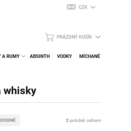
CZK
tní program
Jak nakupovat
Doprava
Jak balíme zásilky
PRÁZDNÝ KOŠÍK
NÁKUPNÍ
KOŠÍK
 A RUMY
ABSINTH
VODKY
MÍCHANÉ DRINKY
O
a whisky
2
položek celkem
BECEDNĚ