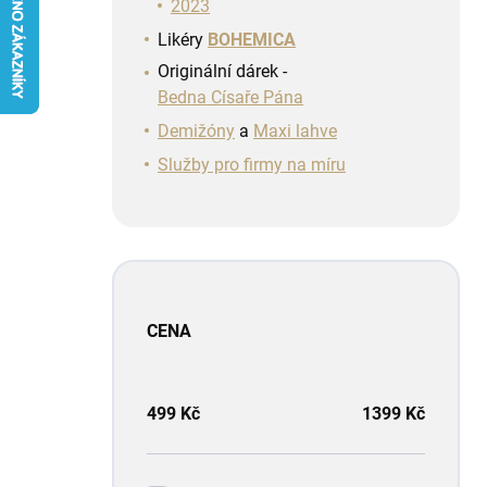
n
2023
í
Likéry
BOHEMICA
p
Originální dárek -
a
Bedna Císaře Pána
n
e
Demižóny
a
Maxi lahve
l
Služby pro firmy na míru
CENA
499
Kč
1399
Kč