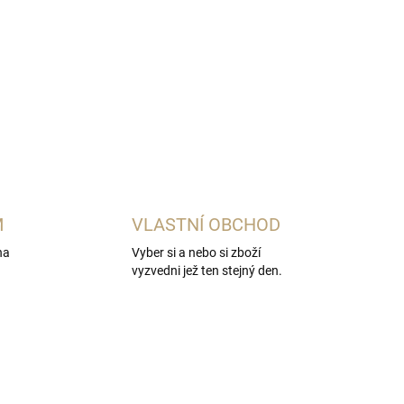
M
VLASTNÍ OBCHOD
na
Vyber si a nebo si zboží
vyzvedni jež ten stejný den.