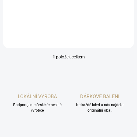
Jemně perlivý aromatizovaný
vinný nápoj. Růžový
polosladký.
1
položek celkem
O
v
l
á
d
a
c
LOKÁLNÍ VÝROBA
DÁRKOVÉ BALENÍ
í
Podporujeme české řemeslné
p
Ke každé láhvi u nás najdete
výrobce
originální obal.
r
v
k
y
v