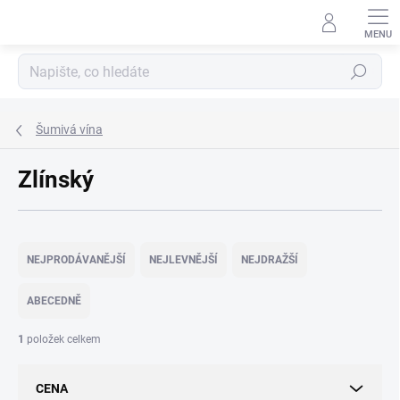
Přejít
na
obsah
Hledat
Šumivá vína
Zlínský
Ř
a
NEJPRODÁVANĚJŠÍ
NEJLEVNĚJŠÍ
NEJDRAŽŠÍ
z
e
ABECEDNĚ
n
í
1
položek celkem
p
r
CENA
o