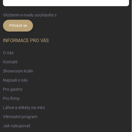
Vložením e-mailu souhlasíte s
podmínkami ochrany osobních údajů
Přihlásit se
INFORMACE PRO VÁS
O nás
Kontakt
Showroom Kolín
Napsali o nás
Pro gastro
Pro firmy
Láhve a etikety na míru
Věrnostní program
Jak nakupovat