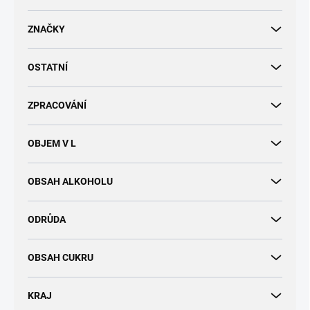
d
u
ZNAČKY
k
t
OSTATNÍ
ů
ZPRACOVÁNÍ
OBJEM V L
OBSAH ALKOHOLU
ODRŮDA
OBSAH CUKRU
KRAJ