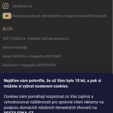
destilerka.cz
Recenze, podcast, benchmarky a recepty na skvělé české pití
BLOG
SVĚT HORECA - Pálenky zažívají renesanci
Historie koktejlů
Naše CHICORA v magazínu INSTINKT
Rozhovor v magazínu INTERVIEW
Bourbon, americká krása.
Nejdříve nám potvrďte, že už Vám bylo 18 let, a pak si
Napsali v TÝDNU o naší práci
můžete si vybrat nastavení cookies.
Když ovoce dostane druhý život
Cookies nám pomáhají rozpoznat co Vás zajímá a
Rozhovor s DESTILERKA.CZ v magazínu DRINKING-CAT
vyhodnocovat náštěvnosti pro správné cílení reklamy na
podporu domácích lokálních řemeslných lihovárů na
Jak vybrat dárek na Vánoce