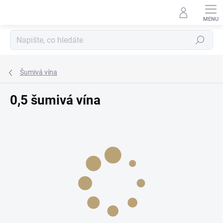
Přejít
na
obsah
Hledat
Šumivá vína
0,5 šumivá vína