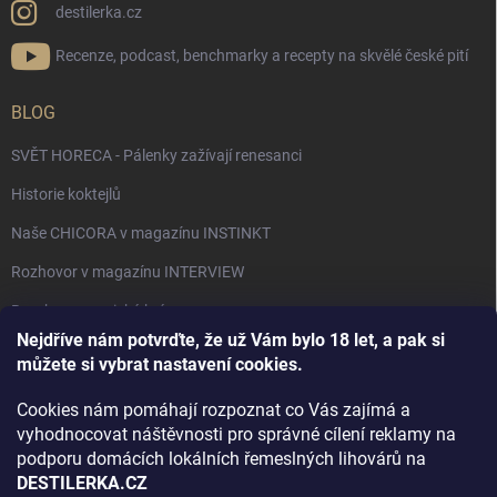
destilerka.cz
Recenze, podcast, benchmarky a recepty na skvělé české pití
BLOG
SVĚT HORECA - Pálenky zažívají renesanci
Historie koktejlů
Naše CHICORA v magazínu INSTINKT
Rozhovor v magazínu INTERVIEW
Bourbon, americká krása.
Nejdříve nám potvrďte, že už Vám bylo 18 let, a pak si
Napsali v TÝDNU o naší práci
můžete si vybrat nastavení cookies.
Když ovoce dostane druhý život
Cookies nám pomáhají rozpoznat co Vás zajímá a
Rozhovor s DESTILERKA.CZ v magazínu DRINKING-CAT
vyhodnocovat náštěvnosti pro správné cílení reklamy na
podporu domácích lokálních řemeslných lihovárů na
Jak vybrat dárek na Vánoce
DESTILERKA.CZ