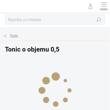
Přejít
na
obsah
Hledat
Tonic
Tonic o objemu 0,5