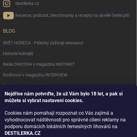
destilerka.cz
Recenze, podcast, benchmarky a recepty na skvělé české pití
BLOG
SVĚT HORECA - Pálenky zažívají renesanci
Historie koktejlů
Naše CHICORA v magazínu INSTINKT
Rozhovor v magazínu INTERVIEW
Bourbon, americká krása.
Nejdříve nám potvrďte, že už Vám bylo 18 let, a pak si
Napsali v TÝDNU o naší práci
můžete si vybrat nastavení cookies.
Když ovoce dostane druhý život
Cookies nám pomáhají rozpoznat co Vás zajímá a
Rozhovor s DESTILERKA.CZ v magazínu DRINKING-CAT
vyhodnocovat náštěvnosti pro správné cílení reklamy na
podporu domácích lokálních řemeslných lihovárů na
Jak vybrat dárek na Vánoce
DESTILERKA.CZ