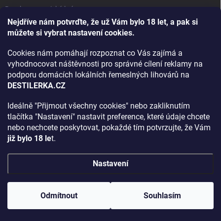
Bourbon, americká krása.
Nejdříve nám potvrďte, že už Vám bylo 18 let, a pak si
Napsali v TÝDNU o naší práci
můžete si vybrat nastavení cookies.
Když ovoce dostane druhý život
Cookies nám pomáhají rozpoznat co Vás zajímá a
Rozhovor s DESTILERKA.CZ v magazínu DRINKING-CAT
vyhodnocovat náštěvnosti pro správné cílení reklamy na
podporu domácích lokálních řemeslných lihovárů na
Jak vybrat dárek na Vánoce
DESTILERKA.CZ
Rozhovor Destilerka.cz v magazínu Macchiato
Ideálně "Přijmout všechny cookies" nebo zakliknutím
tlačítka "Nastavení" nastavit preference, které údaje chcete
Archiv
nebo nechcete poskytovat, pokaždé tím potvrzujte, že Vám
již bylo 18 le
t.
Nastavení
Copyright 2026
DESTILERKA.CZ
. Všechna práva vyhrazena.
Upravit
nastavení cookies
Odmítnout
Souhlasím
Vytvořil Shoptet