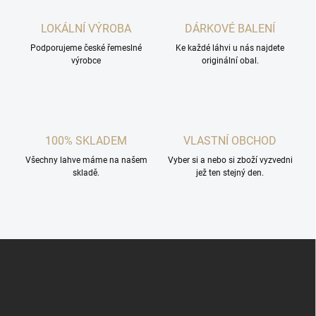
LOKÁLNÍ VÝROBA
DÁRKOVÉ BALENÍ
Podporujeme české řemeslné
Ke každé láhvi u nás najdete
výrobce
originální obal.
100% SKLADEM
VLASTNÍ OBCHOD
Všechny lahve máme na našem
Vyber si a nebo si zboží vyzvedni
skladě.
jež ten stejný den.
Z
á
p
a
t