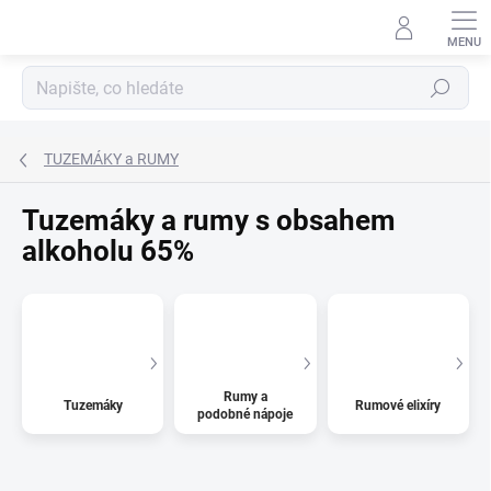
Přejít
na
obsah
Hledat
TUZEMÁKY a RUMY
Tuzemáky a rumy s obsahem
alkoholu 65%
Rumy a
Tuzemáky
Rumové elixíry
podobné nápoje