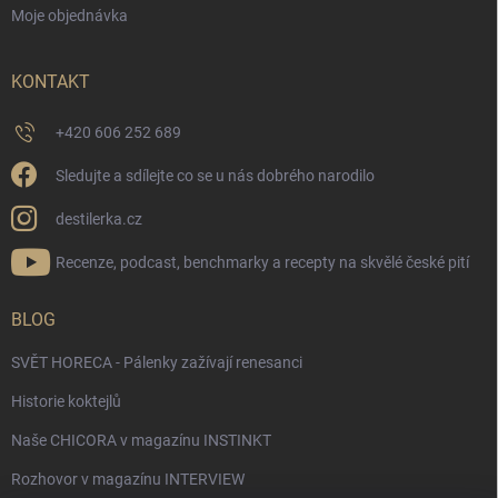
Moje objednávka
KONTAKT
+420 606 252 689
Sledujte a sdílejte co se u nás dobrého narodilo
destilerka.cz
Recenze, podcast, benchmarky a recepty na skvělé české pití
BLOG
SVĚT HORECA - Pálenky zažívají renesanci
Historie koktejlů
Naše CHICORA v magazínu INSTINKT
Rozhovor v magazínu INTERVIEW