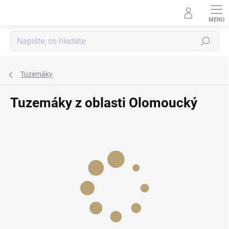
Přejít
na
obsah
Hledat
Tuzemáky
Tuzemáky z oblasti Olomoucký