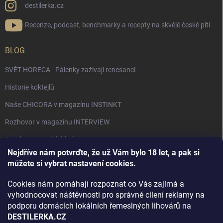
destilerka.cz
Recenze, podcast, benchmarky a recepty na skvělé české pití
BLOG
SVĚT HORECA - Pálenky zažívají renesanci
Historie koktejlů
Naše CHICORA v magazínu INSTINKT
Rozhovor v magazínu INTERVIEW
Bourbon, americká krása.
Nejdříve nám potvrďte, že už Vám bylo 18 let, a pak si
Napsali v TÝDNU o naší práci
můžete si vybrat nastavení cookies.
Když ovoce dostane druhý život
Cookies nám pomáhají rozpoznat co Vás zajímá a
Rozhovor s DESTILERKA.CZ v magazínu DRINKING-CAT
vyhodnocovat náštěvnosti pro správné cílení reklamy na
podporu domácích lokálních řemeslných lihovárů na
Jak vybrat dárek na Vánoce
DESTILERKA.CZ